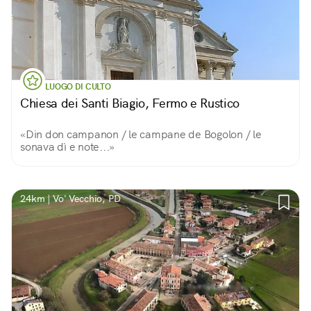
LUOGO DI CULTO
Chiesa dei Santi Biagio, Fermo e Rustico
«Din don campanon / le campane de Bogolon / le
sonava dì e note...»
24km | Vo' Vecchio, PD