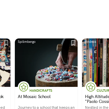
Spilimbergo
Andreis
HANDICRAFTS
CULTU
ok
At Mosaic School
High Altitud
"Paolo Cossi
bed
Journey to a school that keeps an
Nestled in the