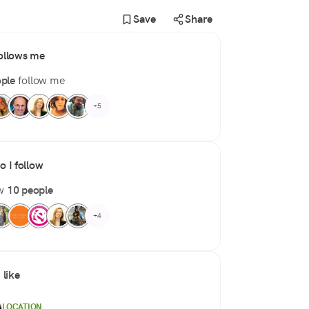
Save
Share
ollows me
ple
follow me
+5
 I follow
ow
10 people
+4
 like
LOCATION