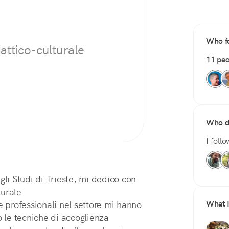
Who f
attico-culturale
11 peo
Who do
I foll
gli Studi di Trieste, mi dedico con
urale.
What I
e professionali nel settore mi hanno
le tecniche di accoglienza