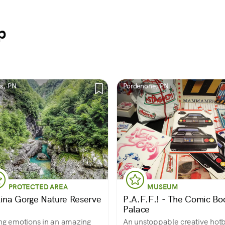
p
is, PN
Pordenone, PN
PROTECTED AREA
MUSEUM
lina Gorge Nature Reserve
P.A.F.F.! - The Comic Bo
Palace
ng emotions in an amazing
An unstoppable creative hot