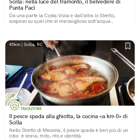
Scilla: nella luce del tramonto, il belvedere di
Punta Pacì
Da una parte la Costa Viola e dall'altra lo Stretto,
sospeso su quel che di meraviglioso sott'acqua
corrisponde ai colori del mare
45km | Scilla, RC
TRADIZIONE
Il pesce spada alla ghiotta, la cucina «a km 0» di
Scilla
Nello Stretto di Messina, il pesce spada è ben più di un
cibo: è storia, mito, rito e identità