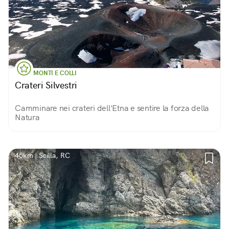
MONTI E COLLI
Crateri Silvestri
Camminare nei crateri dell'Etna e sentire la forza della
Natura
45km | Scilla, RC