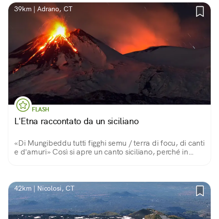
39km | Adrano, CT
FLASH
L'Etna raccontato da un siciliano
«Di Mungibeddu tutti figghi semu / terra di focu, di canti
e d'amuri» Così si apre un canto siciliano, perché in
questa terra di fuoco, canti e amore, il grande vulcano è
un Monte Bello e paterno.
42km | Nicolosi, CT