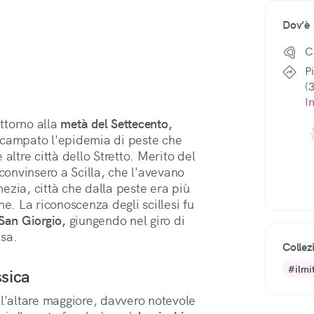
Dov'è
C
P
(
I
ttorno alla 
metà del Settecento,
scampato l'epidemia di peste che 
altre città dello Stretto. Merito del 
convinsero a Scilla, che l'avevano 
zia, città che dalla peste era più 
e. La riconoscenza degli scillesi fu 
San Giorgio,
 giungendo nel giro di 
esa.
Collez
#ilmit
ssica
l'altare maggiore, davvero notevole 