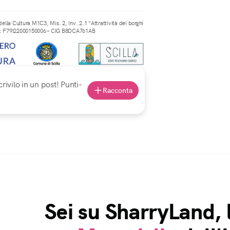
ella Cultura M1C3, Mis. 2, Inv. 2.1 “Attrattività dei borghi
CUP: F79I22000150006 – CIG B8DCA761AB
rivilo in un post! Punti-
Racconta
Sei su SharryLand, 