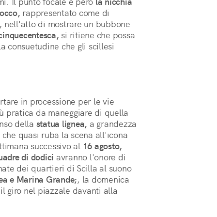
. Il punto focale è però 
la nicchia 
Rocco,
 rappresentato come di 
 nell'atto di mostrare un bubbone 
cinquecentesca,
 si ritiene che possa 
a consuetudine che gli scillesi 
rtare in processione per le vie
più pratica da maneggiare di quella
enso della
statua lignea,
a grandezza
 che quasi ruba la scena all'icona
ettimana successivo al
16 agosto,
uadre di dodici
avranno l'onore di
nate dei quartieri di Scilla al suono
lea e Marina Grande;
; la domenica
l giro nel piazzale davanti alla