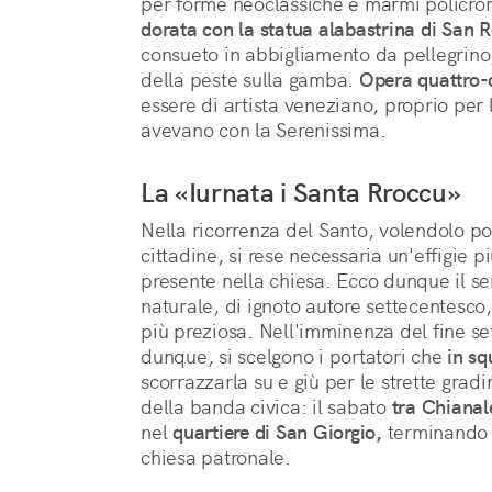
per forme neoclassiche e marmi policromi
dorata con la statua alabastrina di San 
consueto in abbigliamento da pellegrino,
della peste sulla gamba. 
Opera quattro-
essere di artista veneziano, proprio per l
avevano con la Serenissima.
La «Iurnata i Santa Rroccu»
Nella ricorrenza del Santo, volendolo po
cittadine, si rese necessaria un'effigie 
presente nella chiesa. Ecco dunque il s
naturale, di ignoto autore settecentesco,
più preziosa. Nell'imminenza del fine s
dunque, si scelgono i portatori che
in sq
scorrazzarla su e giù per le strette gradi
della banda civica: il sabato
tra Chiana
nel
quartiere di San Giorgio,
terminando i
chiesa patronale.