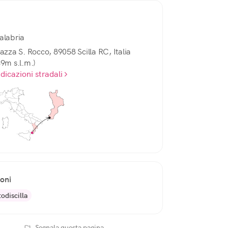
alabria
iazza S. Rocco, 89058 Scilla RC, Italia
39m s.l.m.)
ndicazioni stradali
ioni
odiscilla
Segnala questa pagina