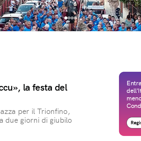
Entra
ccu», la festa del
dell'
meno 
Condi
iazza per il Trionfino,
a due giorni di giubilo
Regis