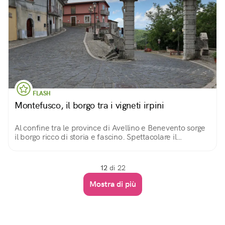
FLASH
Montefusco, il borgo tra i vigneti irpini
Al confine tra le province di Avellino e Benevento sorge
il borgo ricco di storia e fascino. Spettacolare il
paesaggio circostante dove i vigneti dei pregiati vini
irpini e sanniti si estendono.
12
di 22
Mostra di più