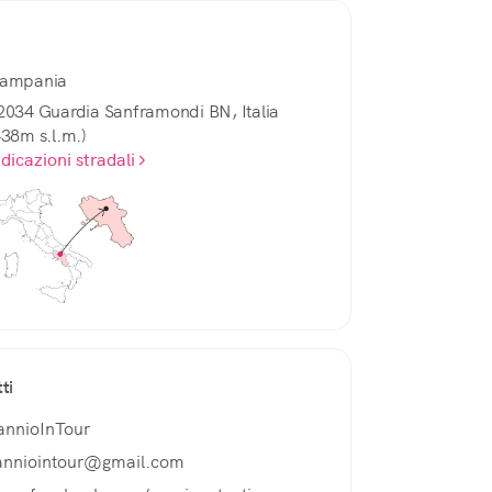
ampania
2034 Guardia Sanframondi BN, Italia
438m s.l.m.)
ndicazioni stradali
ti
annioInTour
anniointour@gmail.com