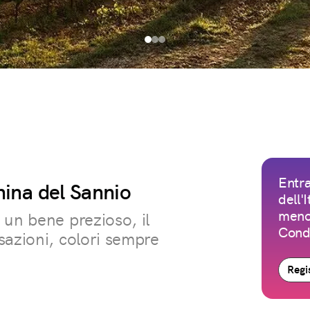
Entra
hina del Sannio
dell'
meno 
 un bene prezioso, il
Condi
sazioni, colori sempre
Regis