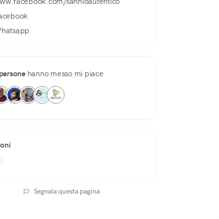
ww.facebook.com/sannioautentico
acebook
hatsapp
persone
hanno messo mi piace
ioni
Segnala questa pagina