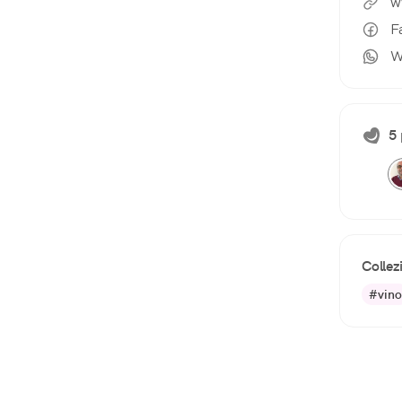
w
F
W
5 
Collez
#vino