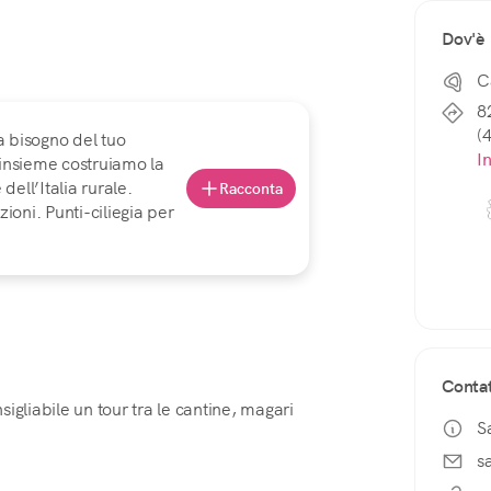
Dov'è
C
8
(
a bisogno del tuo
I
 insieme costruiamo la
ell’Italia rurale.
Racconta
ioni. Punti-ciliegia per
Contat
igliabile un tour tra le cantine, magari
S
s