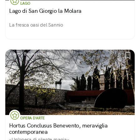
LAGO
Lago di San Giorgio la Molara
La fresca oasi del Sannio
15km | Benevento, BN
OPERA D'ARTE
Hortus Conclusus Benevento, meraviglia
contemporanea
«Un’opera di silente magia»