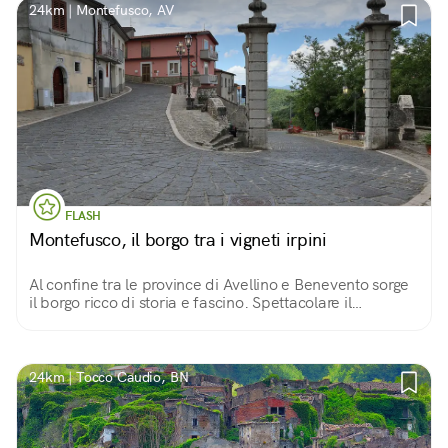
24km | Montefusco, AV
FLASH
Montefusco, il borgo tra i vigneti irpini
Al confine tra le province di Avellino e Benevento sorge
il borgo ricco di storia e fascino. Spettacolare il
paesaggio circostante dove i vigneti dei pregiati vini
irpini e sanniti si estendono.
24km | Tocco Caudio, BN