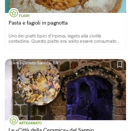
FLASH
Pasta e fagioli in pagnotta
Uno dei piatti tipici d'Irpinia, legato alla civiltà
contadina. Questo piatto era solito essere consumato
dai lavoratori nei campi in pausa pranzo. Leccornia
rimasta intatta come allora!
26km | Cerreto Sannita, BN
ARTIGIANATO
Le «Città della Ceramica» del Sannio