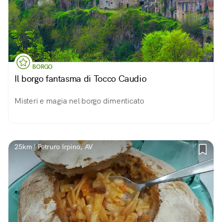
BORGO
Il borgo fantasma di Tocco Caudio
Misteri e magia nel borgo dimenticato
25km | Petruro Irpino, AV