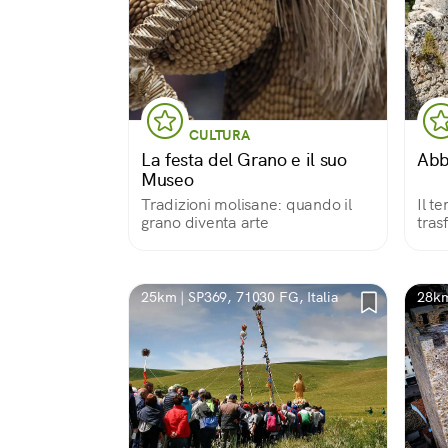
CULTURA
La festa del Grano e il suo
Abb
Museo
Tradizioni molisane: quando il
Il t
grano diventa arte
tras
capo
25km | SP369, 71030 FG, Italia
28km