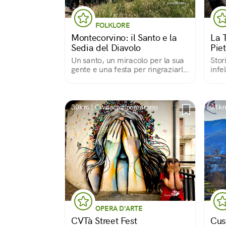
FOLKLORE
Montecorvino: il Santo e la
La 
Sedia del Diavolo
Pie
Un santo, un miracolo per la sua
Stor
gente e una festa per ringraziarlo
infe
ogni anno
30km | Civitacampomarano
31km
OPERA D'ARTE
CVTà Street Fest
Cus