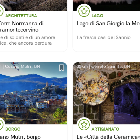
ARCHITETTURA
LAGO
Torre Normanna di
Lago di San Giorgio la Mo
tramontecorvino
ie di soldati e di un amore
La fresca oasi del Sannio
lice, che ancora perdura
 | Cusano Mutri, BN
33km | Cerreto Sannita, BN
BORGO
ARTIGIANATO
ano Mutri, borgo
Le «Città della Ceramica»