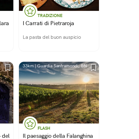
TRADIZIONE
lara
I Carrati di Pietraroja
La pasta del buon auspicio
33km | Guardia Sanframondi, BN
FLASH
 del
Il paesaggio della Falanghina