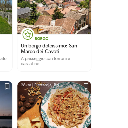
BORGO
Un borgo dolcissimo: San
Marco dei Cavoti
cato
A passeggio con torroni e
cassatine
28km | Pietraroja, BN