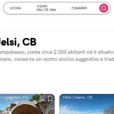
DOVE
COSA
QUANDO
Jelsi, CB, Italia
Jelsi, CB
Campobasso, conta circa 2.000 abitanti ed è situato
nare, conserva un centro storico suggestivo e tradiz
 | Carlantino, FG
19km | Sepino, CB