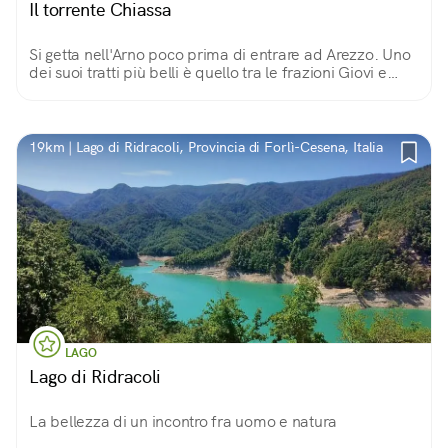
Il torrente Chiassa
Si getta nell'Arno poco prima di entrare ad Arezzo. Uno
dei suoi tratti più belli è quello tra le frazioni Giovi e
Ponte alla Chiassa, tra cascatelle armoniose e il pilone
di un ponte romano.
19km | Lago di Ridracoli, Provincia di Forlì-Cesena, Italia
LAGO
Lago di Ridracoli
La bellezza di un incontro fra uomo e natura