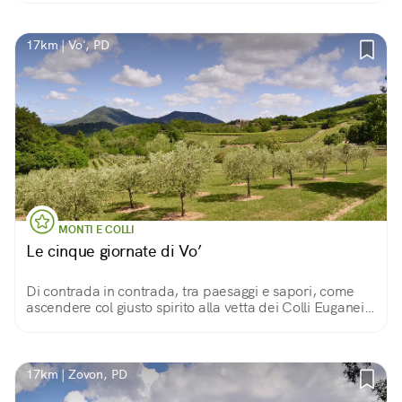
17km | Vo', PD
MONTI E COLLI
Le cinque giornate di Vo’
Di contrada in contrada, tra paesaggi e sapori, come
ascendere col giusto spirito alla vetta dei Colli Euganei:
m 601, perbacco!
17km | Zovon, PD