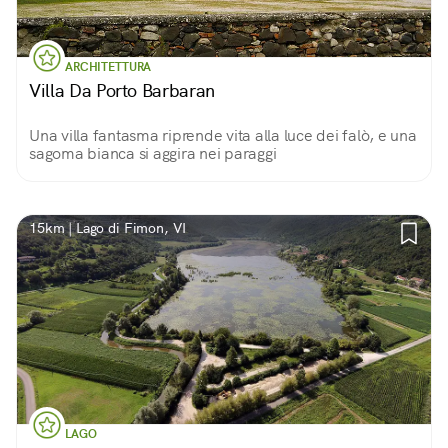
ARCHITETTURA
Villa Da Porto Barbaran
Una villa fantasma riprende vita alla luce dei falò, e una
sagoma bianca si aggira nei paraggi
15km | Lago di Fimon, VI
LAGO