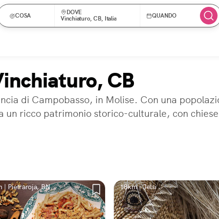
DOVE
COSA
QUANDO
Vinchiaturo, CB, Italia
Vinchiaturo, CB
ncia di Campobasso, in Molise. Con una popolazion
rva un ricco patrimonio storico-culturale, con chies
 | Pietraroja, BN
18km | Jelsi