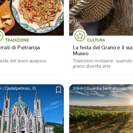
TRADIZIONE
CULTURA
rrati di Pietraroja
La festa del Grano e il su
Museo
asta del buon auspicio
Tradizioni molisane: quando 
grano diventa arte
 | Castelpetroso, IS
26km | Guardia Sanframondi, B