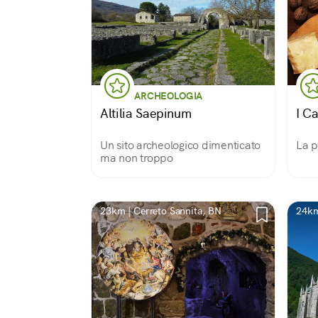
ARCHEOLOGIA
Altilia Saepinum
I Ca
Un sito archeologico dimenticato
La p
ma non troppo
23km | Cerreto Sannita, BN
24km