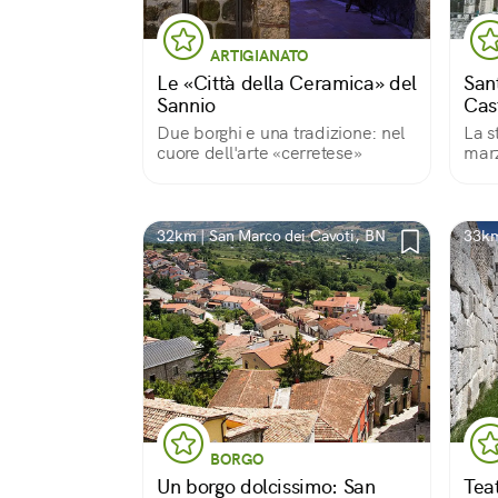
ARTIGIANATO
Le «Città della Ceramica» del
San
Sannio
Cas
Due borghi e una tradizione: nel
La s
cuore dell'arte «cerretese»
marz
Verg
volta
Basi
via 
32km | San Marco dei Cavoti, BN
33km
luog
BORGO
Un borgo dolcissimo: San
Teat