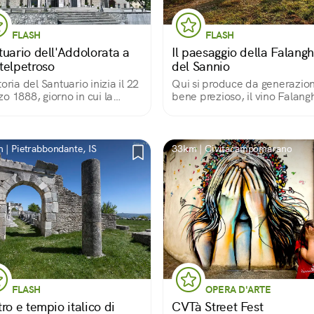
FLASH
FLASH
tuario dell'Addolorata a
Il paesaggio della Falang
telpetroso
del Sannio
toria del Santuario inizia il 22
Qui si produce da generazion
o 1888, giorno in cui la
bene prezioso, il vino Falang
ine apparve per la prima
Profumi, sensazioni, colori
. Oggi, oltre a visitare la
sempre diversi in base alle
lica, è possibile percorrere la
stagioni.
crucis che raggiunge quel
 | Pietrabbondante, IS
33km | Civitacampomarano
o.
FLASH
OPERA D'ARTE
ro e tempio italico di
CVTà Street Fest