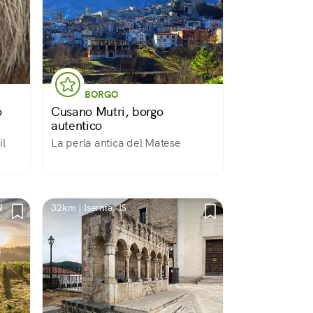
BORGO
o
Cusano Mutri, borgo
autentico
il
La perla antica del Matese
N
32km | Isernia, IS