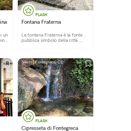
FLASH
hina
Fontana Fraterna
i un
La fontana Fraterna è la fonte
hina.
pubblica simbolo della città.
Anticamente sorgeva in piazza
Fraterna ma dopo il
bombardamento del 1943 fu
trasferita in piazza Celestino V,
34km | Fontegreca, CE
cuore del centro storico.
FLASH
Cipresseta di Fontegreca