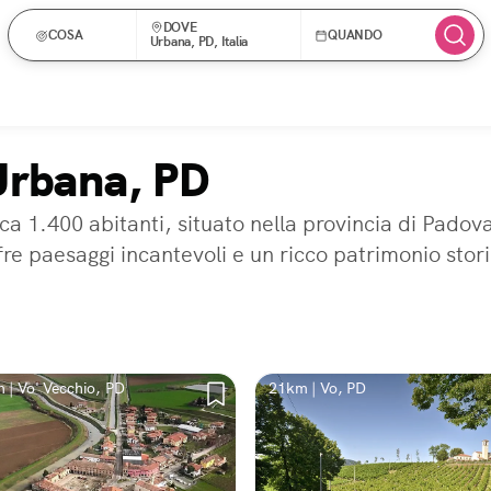
DOVE
COSA
QUANDO
Urbana, PD, Italia
 Urbana, PD
a 1.400 abitanti, situato nella provincia di Padov
fre paesaggi incantevoli e un ricco patrimonio stor
 | Vo' Vecchio, PD
21km | Vo, PD