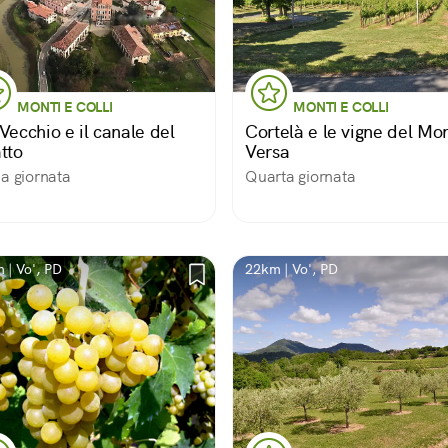
MONTI E COLLI
MONTI E COLLI
Vecchio e il canale del
Cortelà e le vigne del Mo
tto
Versa
a giornata
Quarta giornata
 | Vo', PD
22km | Vo', PD