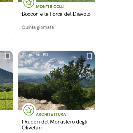
MONTI E COLLI
Boccon e la Forca del Diavolo
Quinta giornata
lla
1,
22km | Vo, PD
ARCHITETTURA
I Ruderi del Monastero degli
Olivetani