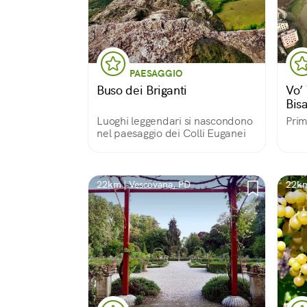
PAESAGGIO
Buso dei Briganti
Vo’ 
Bisa
Luoghi leggendari si nascondono
Prim
nel paesaggio dei Colli Euganei
22km | Vescovana, PD
22km