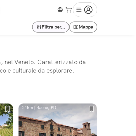
Filtra per...
Mappa
a, nel Veneto. Caratterizzato da
ico e culturale da esplorare.
21km | Baone, PD