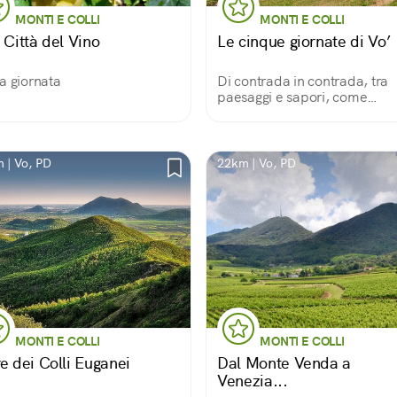
MONTI E COLLI
MONTI E COLLI
 Città del Vino
Le cinque giornate di Vo’
a giornata
Di contrada in contrada, tra
paesaggi e sapori, come
ascendere col giusto spirito a
vetta dei Colli Euganei: m 60
perbacco!
 | Vo, PD
22km | Vo, PD
MONTI E COLLI
MONTI E COLLI
e dei Colli Euganei
Dal Monte Venda a
Venezia...