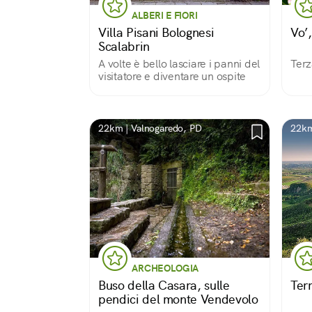
ALBERI E FIORI
Villa Pisani Bolognesi
Vo’,
Scalabrin
A volte è bello lasciare i panni del
Terz
visitatore e diventare un ospite
22km | Valnogaredo, PD
22km
ARCHEOLOGIA
Buso della Casara, sulle
Terr
pendici del monte Vendevolo