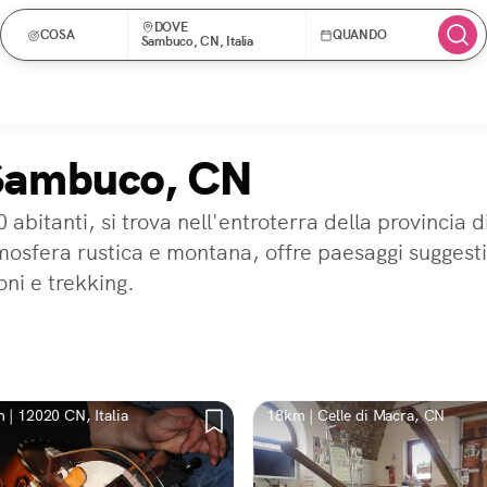
DOVE
COSA
QUANDO
Sambuco, CN, Italia
 Sambuco, CN
abitanti, si trova nell'entroterra della provincia d
sfera rustica e montana, offre paesaggi suggestivi
oni e trekking.
 | 12020 CN, Italia
18km | Celle di Macra, CN