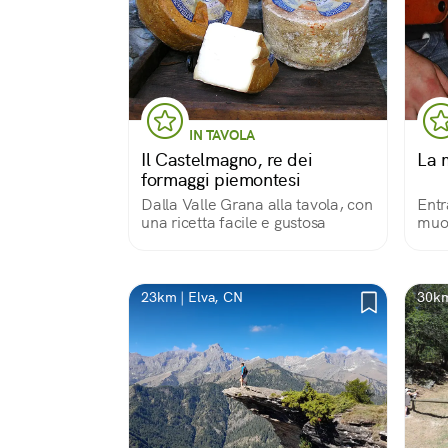
IN TAVOLA
Il Castelmagno, re dei
La 
formaggi piemontesi
Dalla Valle Grana alla tavola, con
Entr
una ricetta facile e gustosa
muov
dell
23km | Elva, CN
30km