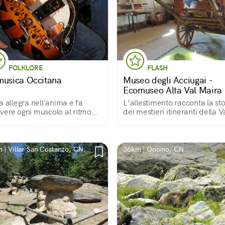
FOLKLORE
FLASH
musica Occitana
Museo degli Acciugai -
Ecomuseo Alta Val Maira
a allegra nell'anima e fa
L’allestimento racconta la sto
ere ogni muscolo al ritmo
dei mestieri itineranti della V
a danza
Maira e raccoglie testimonia
documentazione degli acciug
della Valle. Un itinerario tem
arricchisce la visita.
 | Villar San Costanzo, CN
36km | Oncino, CN