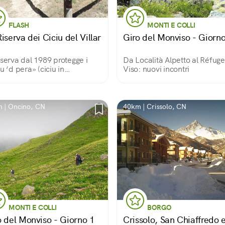
FLASH
MONTI E COLLI
iserva dei Ciciu del Villar
Giro del Monviso - Giorno
iserva dal 1989 protegge i
Da Località Alpetto al Réfug
iu ‘d pera» (ciciu in
Viso: nuovi incontri
ontese significa «pupazzo»,
ra «pietra»), chiamati anche
onne di erosione», risalgono
 fine dell’ultima era glaciale.
 | Oncino, CN
40km | Crissolo, CN
MONTI E COLLI
BORGO
o del Monviso - Giorno 1
Crissolo, San Chiaffredo e