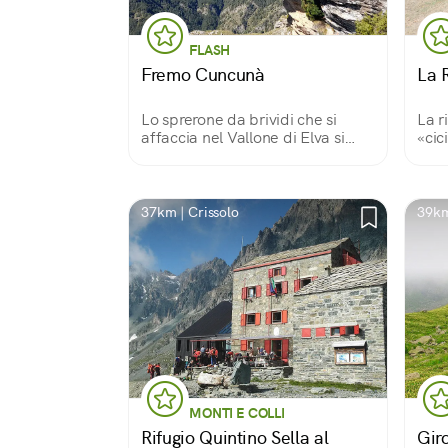
FLASH
Fremo Cuncunà
La R
Lo sprerone da brividi che si
La r
affaccia nel Vallone di Elva si
«cic
chiama Fremo Cuncunà per la
piem
sua forma: in lingua occitana
e pe
della zona significa «donna
«col
accovacciata».
alla
37km | Crissolo
39km
MONTI E COLLI
Rifugio Quintino Sella al
Gir