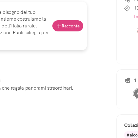
1
a bisogno del tuo
I
 insieme costruiamo la
ell’Italia rurale.
Racconta
ioni. Punti-ciliegia per
4 
i
che regala panorami straordinari,
Collez
#alco