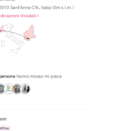
2010 Sant'Anna CN, Italia (0m s.l.m.)
ndicazioni stradali
persone
hanno messo mi piace
ST
ioni
nfine