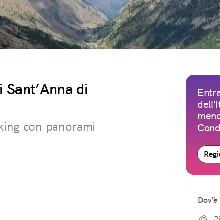
di Sant’Anna di
Entra
dell'
meno 
kking con panorami
Condi
Regis
Dov'è
P