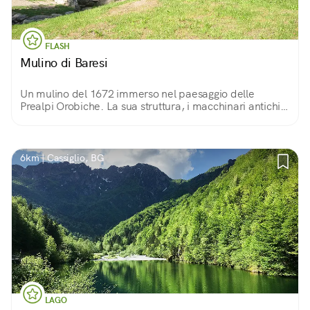
FLASH
Mulino di Baresi
Un mulino del 1672 immerso nel paesaggio delle
Prealpi Orobiche. La sua struttura, i macchinari antichi
ed altri elementi nei dintorni ne fanno un vero
monumento della storia locale.
6km | Cassiglio, BG
LAGO