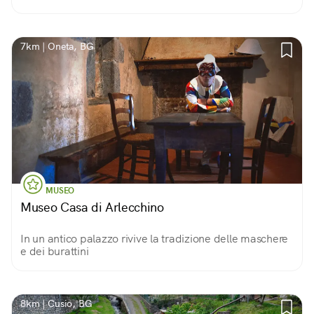
7km | Oneta, BG
MUSEO
Museo Casa di Arlecchino
In un antico palazzo rivive la tradizione delle maschere
e dei burattini
8km | Cusio, BG