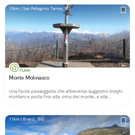
10km | San Pellegrino Terme, BG
FLASH
Monte Molinasco
Una facile passeggiata che attraversa suggestivi borghi
montani e porta fino alla cima del monte, e alla
splendida vista sulle Orobie e la Val Brembana
11km | Branzi, BG