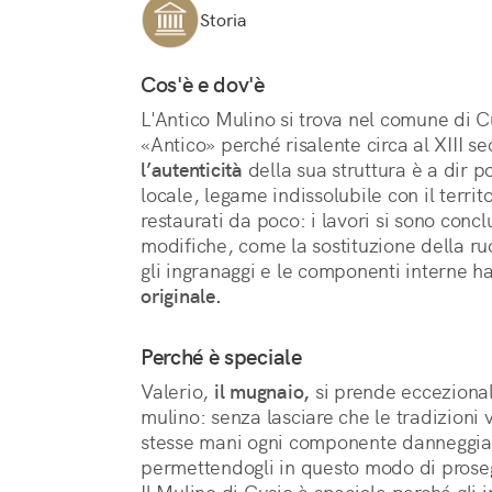
Storia
Cos'è e dov'è
L'Antico Mulino si trova nel comune di Cu
l’autenticità
 della sua struttura è a dir p
locale, legame indissolubile con il territor
restaurati da poco: i lavori si sono concl
modifiche, come la sostituzione della ruo
gli ingranaggi e le componenti interne h
originale.
Perché è speciale
Valerio, 
il mugnaio,
 si prende ecceziona
mulino: senza lasciare che le tradizioni 
stesse mani ogni componente danneggiata
permettendogli in questo modo di prosegu