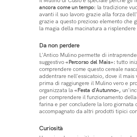
Il Mulino di Cusio è speciale perché gli 
ancora come un tempo:
 la tradizione vu
avanti il suo lavoro grazie alla forza dell
grazie a questo prezioso elemento che gli
la magia della macinatura a risplendere 
Da non perdere
L'Antico Mulino permette di intraprender
suggestivo
«Percorso del Mais»:
tutto ini
comprendere come questo cereale nasca 
addentrare nell'essicatoio, dove il mais 
prima di raggiungere il Mulino vero e pr
organizzata la
«Festa d'Autunno»,
un'incr
per comprendere il funzionamento della
farina e per concludere la loro giornata 
accompagnato da altri prodotti tipici co
Curiosità