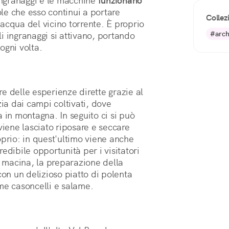
ingranaggi e le macchine 
funzionano 
ole che esso continui a portare 
Collez
'acqua del vicino torrente. È proprio 
#arch
 ingranaggi si attivano, portando 
ogni volta.
e delle esperienze dirette grazie al
zia dai campi coltivati, dove
in montagna. In seguito ci si può
viene lasciato riposare e seccare
oprio: in quest'ultimo viene anche
edibile opportunità per i visitatori
 macina, la preparazione della
con un delizioso piatto di polenta
me casoncelli e salame.