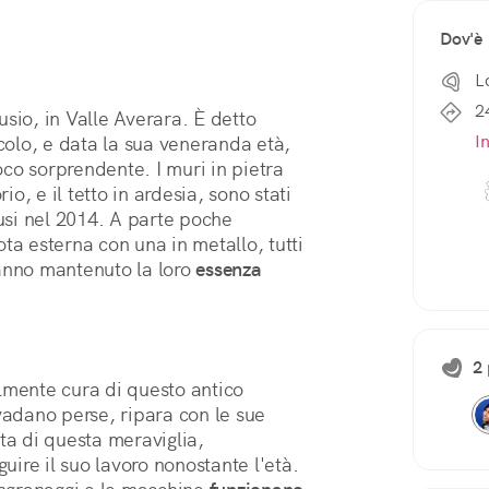
Dov'è
L
2
sio, in Valle Averara. È detto 
I
«Antico» perché risalente circa al XIII secolo, e data la sua veneranda età, 
oco sorprendente. I muri in pietra 
io, e il tetto in ardesia, sono stati 
usi nel 2014. A parte poche 
ta esterna con una in metallo, tutti 
anno mantenuto la loro 
essenza 
2 
lmente cura di questo antico 
vadano perse, ripara con le sue 
 di questa meraviglia, 
ire il suo lavoro nonostante l'età. 