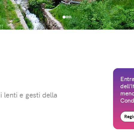
Entra
dell'
meno 
lenti e gesti della
Condi
Regis