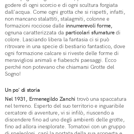
godere di ogni scorcio e di ogni scultura forgiata
dall'acqua. Come ogni grotta che si rispetti, infatti,
non mancano stalattiti, stalagmiti, colonne e
formazioni rocciose dalle
innumerevoli forme,
ognuna caratterizzata da
particolari sfumature
di
colore. Lasciando libera la fantasia ci si può
ritrovare in una specie di bestiario fantastico, dove
ogni formazione calcare si riveste delle forme di
meravigliosi animali e fiabeschi paesaggi. Ecco
perché non potevano che chiamarsi Grotte del
Sogno!
Un po' di storia
Nel 1931, Ermenegildo Zanchi
trovò una spaccatura
nel terreno. Esperto del suo territorio e inguaribile
cercatore di avventure, vi si infilò, riuscendo a
discendere fino ad uno degli ambienti delle grotte,
fino ad allora inesplorate. Tornatovi con un gruppo
di speleologi, capì la portata della sua scoperta e