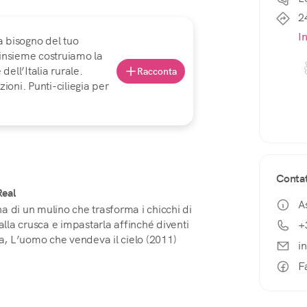
2
I
a bisogno del tuo
 insieme costruiamo la
ell’Italia rurale.
Racconta
ioni. Punti-ciliegia per
Contat
Real
A
a di un mulino che trasforma i chicchi di
alla crusca e impastarla affinché diventi
+
ia, L’uomo che vendeva il cielo (2011)
i
F