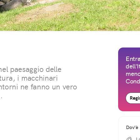
Entra
dell'
el paesaggio delle
meno 
tura, i macchinari
Condi
intorni ne fanno un vero
.
Regis
Dov'è
L