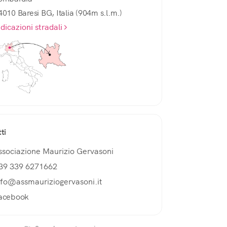
4010 Baresi BG, Italia (904m s.l.m.)
ndicazioni stradali
ti
ssociazione Maurizio Gervasoni
39 339 6271662
nfo@assmauriziogervasoni.it
acebook