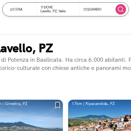
DOVE
COSA
QUANDO
Lavello, PZ, Italia
Lavello, PZ
di Potenza in Basilicata. Ha circa 6.000 abitanti. P
storico-culturale con chiese antiche e panorami mo
 | Ginestra, PZ
17km | Ripacandida, PZ