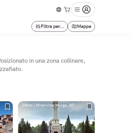
Filtra per...
Mappa
osizionato in una zona collinare,
zzafiato.
24km | Minervino Murge, BT