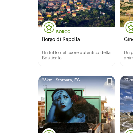
BORGO
Borgo di Rapolla
Gin
Un tuffo nel cuore autentico della
Un p
Basilicata
ani
26km | Stornara, FG
27km