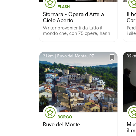
FLASH
Stornara - Opera d'Arte a
Il b
Cielo Aperto
Car
Writer provenienti da tutto il
Perd
mondo che, con 75 opere, hanno
i si
riempito d'arte e di colori la città
Abba
di Stornara «capitale» pugliese
del 
della street art.
Irpi
e va
31km | Ruvo del Monte, PZ
32km
BORGO
Ruvo del Monte
Mus
il m