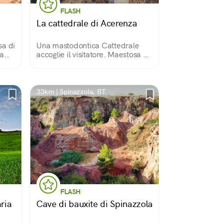
FLASH
La cattedrale di Acerenza
sa di
Una mastodontica Cattedrale
ca
accoglie il visitatore. Maestosa e
solenne sembra custodire misteri
rme
antichi come quelli legati al
Graal. Chissà, magari fra le sue
molte opere d'arte, qualche
33km | Spinazzola, BT
indizio c'è.
FLASH
ria
Cave di bauxite di Spinazzola