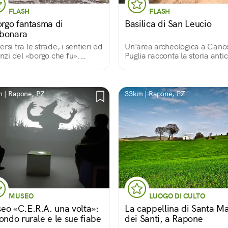
FLASH
FLASH
orgo fantasma di
Basilica di San Leucio
bonara
ersi tra le strade, i sentieri ed
Un'area archeologica a Cano
lenzi del «borgo che fu».
Puglia racconta la storia anti
ndonato dopo il terremoto
della città. Qui, infatti, si
1930 questo borgo dell'Alta
apprezzano i resti di un eno
nia conserva fascino e mistero
tempio dedicato a Minerva,
le una visita.
divenuto poi basilica
 | Rapone, PZ
33km | Rapone, PZ
paleocristiana.
MUSEO
LUOGO DI CULTO
eo «C.E.R.A. una volta»:
La cappellina di Santa Ma
ondo rurale e le sue fiabe
dei Santi, a Rapone