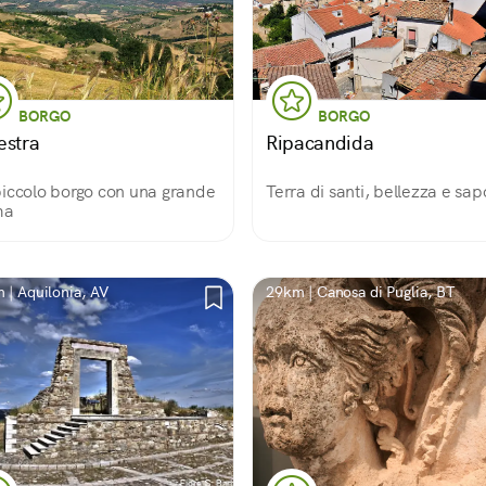
BORGO
BORGO
estra
Ripacandida
iccolo borgo con una grande
Terra di santi, bellezza e sap
ma
 | Aquilonia, AV
29km | Canosa di Puglia, BT