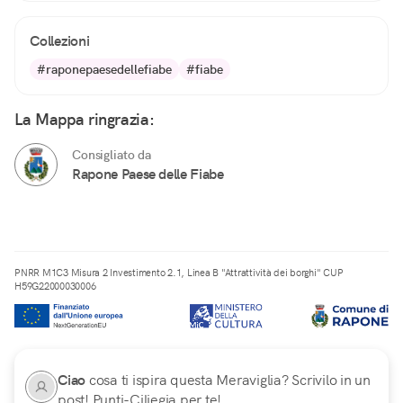
Collezioni
#raponepaesedellefiabe
#fiabe
La Mappa ringrazia:
Consigliato da
Rapone Paese delle Fiabe
PNRR M1C3 Misura 2 Investimento 2.1, Linea B "Attrattività dei borghi" CUP
H59G22000030006
Ciao
cosa ti ispira questa Meraviglia? Scrivilo in un
post! Punti-Ciliegia per te!