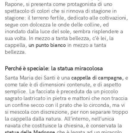
Rapone, si presenta come protagonista di uno 
spettacolo di colori che si rinnova di stagione in 
stagione: il terreno fertile, dedicato alle coltivazioni, 
segue con dolcezza le onde delle colline, ed 
inondato dalla luce del sole, sembra risplendere a 
sua volta. In mezzo a tanta bellezza, c'è lei, la 
cappella, 
un punto bianco
 in mezzo a tanta 
bellezza.
Perché è speciale: la statua miracolosa
Santa Maria dei Santi è una 
cappella di campagna,
 e 
come tale è di dimensioni contenute, e di aspetto 
semplice. La facciata è preceduta da un piccolo 
sagrato lastricato in pietra e mattoni che non traccia 
un confine secco con il prato che lo circonda, ma vi 
si mescola con discrezione, per non separare troppo 
la cappella dalla natura. All’interno, nell’unica 
navata che costituisce la chiesina, è conservata la 
statua della Madonna
 che è legata ad un miracolo. 