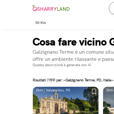
SHARRY
LAND
50 Km
Cosa fare vicino
Galzignano Terme è un comune situat
offre un ambiente rilassante e paesa
Questa descrizione è generata con AI
Risultati (159) per: «Galzignano Terme, PD, Italia»
2km | Valsanzibio, PD
2km 