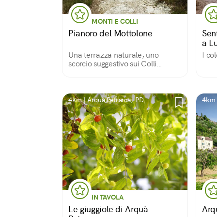
MONTI E COLLI
Pianoro del Mottolone
Sen
a Lu
Una terrazza naturale, uno
I col
scorcio suggestivo sui Colli
Euganei
4km | Arquà Petrarca, PD
4km 
IN TAVOLA
Le giuggiole di Arquà
Arq