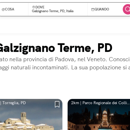
DOVE
COSA
QUANDO
Galzignano Terme, PD, Italia
 Galzignano Terme, PD
o nella provincia di Padova, nel Veneto. Conosciu
ggi naturali incontaminati. La sua popolazione si a
| Torreglia, PD
2km | Parco Regionale dei Colli
Euganei, Provincia di Padova,
Italia