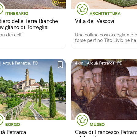
ITINERARIO
ARCHITETTURA
tiero delle Terre Bianche
Villa dei Vescovi
vigliano di Torreglia
ori dei colli
Una collina così accogliente 
forse perfino Tito Livio ne ha
fatto la sua casa
| Arquà Petrarca, PD
4km | Arquà Petrarca, PD
BORGO
MUSEO
uà Petrarca
Casa di Francesco Petrar