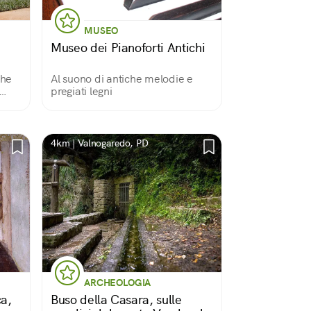
MUSEO
Museo dei Pianoforti Antichi
che
Al suono di antiche melodie e
pregiati legni
4km | Valnogaredo, PD
ARCHEOLOGIA
ca,
Buso della Casara, sulle