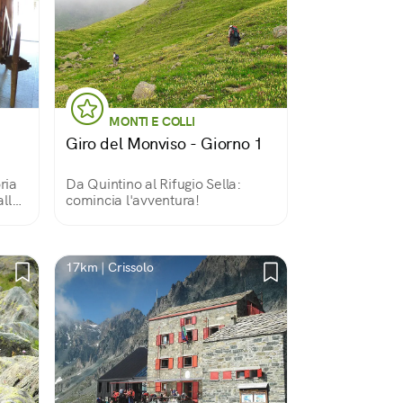
MONTI E COLLI
Giro del Monviso - Giorno 1
ria
Da Quintino al Rifugio Sella:
alle
comincia l'avventura!
nze e
ai
atico
17km | Crissolo