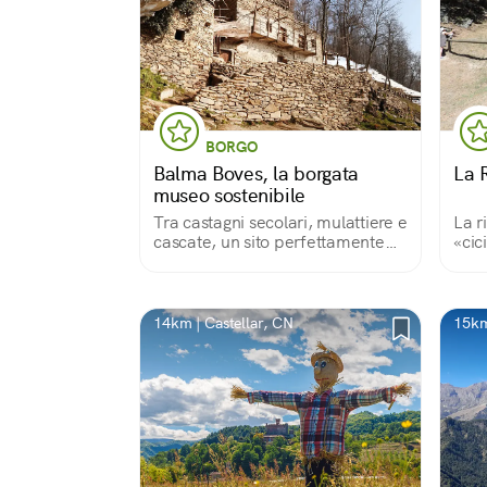
BORGO
Balma Boves, la borgata
La R
museo sostenibile
Tra castagni secolari, mulattiere e
La r
cascate, un sito perfettamente
«cic
conservato
piem
e pe
«col
alla
14km | Castellar, CN
15km