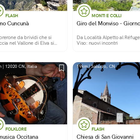
FLASH
MONTI E COLLI
mo Cuncunà
Giro del Monviso - Giorno
prerone da brividi che si
Da Località Alpetto al Réfug
ccia nel Vallone di Elva si
Viso: nuovi incontri
ama Fremo Cuncunà per la
forma: in lingua occitana
a zona significa «donna
vacciata».
 | 12020 CN, Italia
19km | Saluzzo, CN
FOLKLORE
FLASH
musica Occitana
Chiesa di San Giovanni