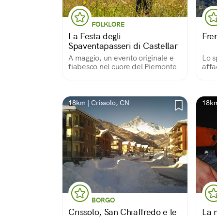
FOLKLORE
La Festa degli
Fre
Spaventapasseri di Castellar
A maggio, un evento originale e
Lo s
fiabesco nel cuore del Piemonte
affa
chi
sua 
dell
acco
18km | Crissolo, CN
18km
BORGO
Crissolo, San Chiaffredo e le
La 