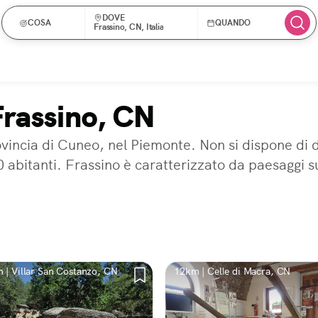
DOVE
COSA
QUANDO
Frassino, CN, Italia
Frassino, CN
ovincia di Cuneo, nel Piemonte. Non si dispone di d
0 abitanti. Frassino è caratterizzato da paesaggi s
 | Villar San Costanzo, CN
12km | Celle di Macra, CN