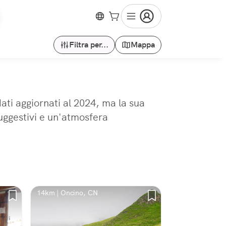
Filtra per...
Mappa
ati aggiornati al 2024, ma la sua
uggestivi e un'atmosfera
14km | Oncino, CN