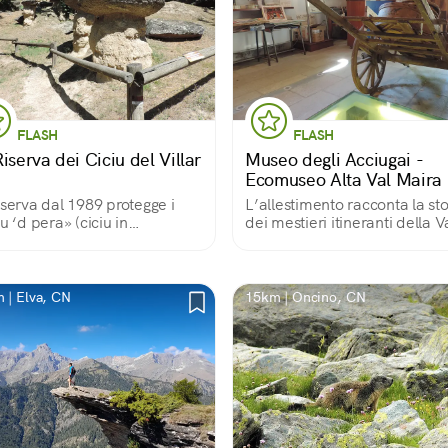
FLASH
FLASH
iserva dei Ciciu del Villar
Museo degli Acciugai -
Ecomuseo Alta Val Maira
iserva dal 1989 protegge i
L’allestimento racconta la sto
iu ‘d pera» (ciciu in
dei mestieri itineranti della V
ontese significa «pupazzo»,
Maira e raccoglie testimonia
ra «pietra»), chiamati anche
documentazione degli acciug
onne di erosione», risalgono
della Valle. Un itinerario tem
 fine dell’ultima era glaciale.
arricchisce la visita.
 | Elva, CN
15km | Oncino, CN