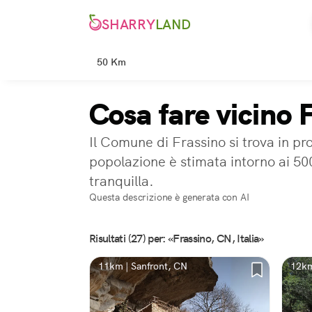
SHARRY
LAND
50 Km
Cosa fare vicino 
Il Comune di Frassino si trova in pr
popolazione è stimata intorno ai 50
tranquilla.
Questa descrizione è generata con AI
Risultati (27) per: «Frassino, CN, Italia»
11km | Sanfront, CN
12km