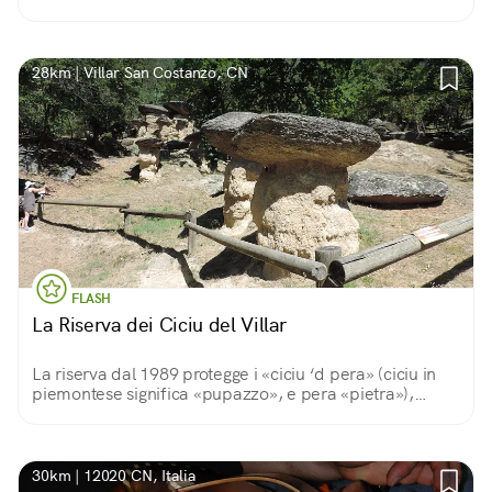
28km | Villar San Costanzo, CN
FLASH
La Riserva dei Ciciu del Villar
La riserva dal 1989 protegge i «ciciu ‘d pera» (ciciu in
piemontese significa «pupazzo», e pera «pietra»),
chiamati anche «colonne di erosione», risalgono alla
fine dell’ultima era glaciale.
30km | 12020 CN, Italia