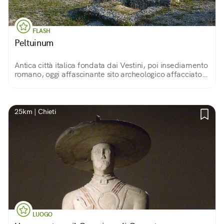
FLASH
Peltuinum
Antica città italica fondata dai Vestini, poi insediamento
romano, oggi affascinante sito archeologico affacciato
sul Gran Sasso, la Maiella e il Sirente
25km | Chieti
LUOGO