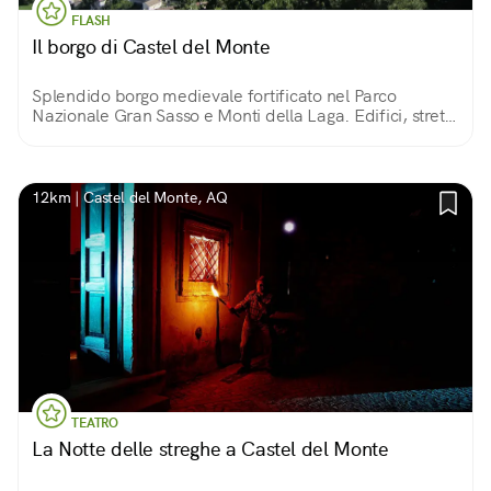
FLASH
Il borgo di Castel del Monte
Splendido borgo medievale fortificato nel Parco
Nazionale Gran Sasso e Monti della Laga. Edifici, strette
vie e piazzette in pietra custodiscono i tesori del borgo.
Intorno, un paesaggio meraviglioso!
12km | Castel del Monte, AQ
TEATRO
La Notte delle streghe a Castel del Monte