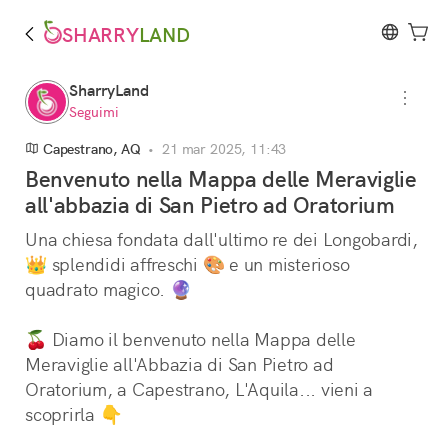
SHARRY
LAND
SharryLand
Seguimi
Capestrano, AQ
•
21 mar 2025, 11:43
Benvenuto nella Mappa delle Meraviglie
all'abbazia di San Pietro ad Oratorium
Una chiesa fondata dall'ultimo re dei Longobardi, 
👑 splendidi affreschi 🎨 e un misterioso 
quadrato magico. 🔮
🍒 Diamo il benvenuto nella Mappa delle 
Meraviglie all'Abbazia di San Pietro ad 
Oratorium, a Capestrano, L'Aquila... vieni a 
scoprirla 👇️