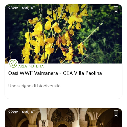
28km | Asti, AT
AREA PROTETTA
Oasi WWF Valmanera - CEA Villa Paolina
Uno scrigno di biodiversità
29km | Asti, AT