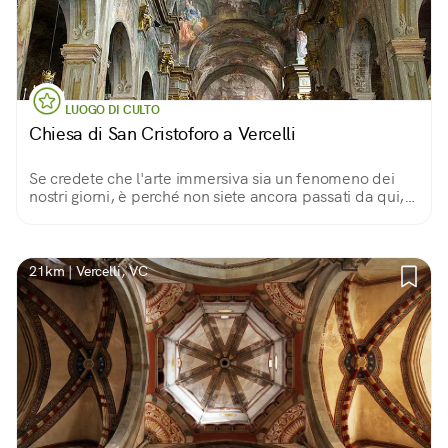
LUOGO DI CULTO
Chiesa di San Cristoforo a Vercelli
Se credete che l'arte immersiva sia un fenomeno dei
nostri giorni, è perché non siete ancora passati da qui,
provare per credere
21km | Vercelli, VC