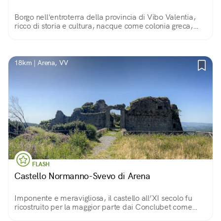
Borgo nell'entroterra della provincia di Vibo Valentia,
ricco di storia e cultura, nacque come colonia greca,
grazie alla sua posizione divenne municipio romano e
importante feudo medievale.
18km | Arena, VV
FLASH
Castello Normanno-Svevo di Arena
Imponente e meravigliosa, il castello all’XI secolo fu
ricostruito per la maggior parte dai Conclubet come
roccaforte di un feudo talmente vasto tanto da