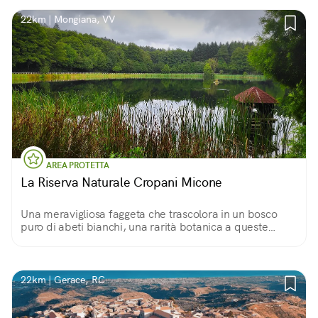
22km | Mongiana, VV
AREA PROTETTA
La Riserva Naturale Cropani Micone
Una meravigliosa faggeta che trascolora in un bosco
puro di abeti bianchi, una rarità botanica a queste
latitudini
22km | Gerace, RC