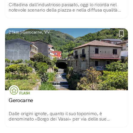
Cittadina dall'industrioso passato, oggi lo ricorda nel
notevole scenario della piazza e nella diffusa qualità
del tessuto urbano
21km | Gerocarne, VV
FLASH
Gerocarne
Dalle origini ignote, quanto il suo toponimo, è
denominato «Borgo dei Vasai» per via delle sue
botteghe artigiane che, seguendo la tradizione, ancora
oggi producono vasellame in terracotta.