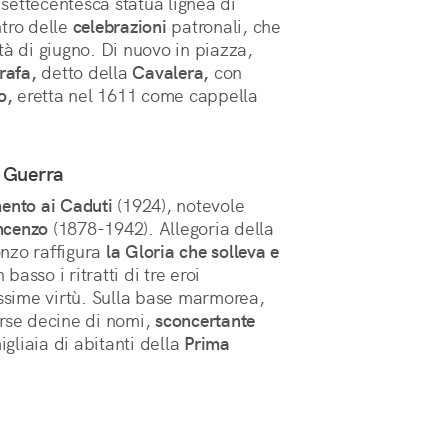
 settecentesca statua lignea di
ntro delle
celebrazioni
patronali, che
à di giugno. Di nuovo in piazza,
rafa,
detto della
Cavalera,
con
o,
eretta nel 1611 come cappella
 Guerra
nto ai Caduti
(1924), notevole
ncenzo
(1878-1942). Allegoria della
onzo raffigura
la Gloria che solleva e
 basso i ritratti di tre eroi
assime virtù. Sulla base marmorea,
rse decine di nomi,
sconcertante
liaia di abitanti della
Prima