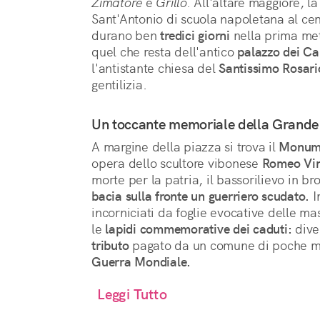
Zimatore
e
Grillo.
All'altare maggiore, la
Sant'Antonio di scuola napoletana al ce
durano ben
tredici giorni
nella prima met
quel che resta dell'antico
palazzo dei Ca
l'antistante chiesa del
Santissimo Rosari
gentilizia.
Un toccante memoriale della Grande
A margine della piazza si trova il
Monume
opera dello scultore vibonese
Romeo Vi
morte per la patria, il bassorilievo in br
bacia sulla fronte un guerriero scudato.
In
incorniciati da foglie evocative delle m
le
lapidi commemorative dei caduti:
dive
tributo
pagato da un comune di poche mig
Guerra Mondiale.
Leggi Tutto