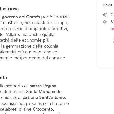
Dov'è
dustriosa
C
l
governo dei Carafa
portò Fabrizia
8
dimostrarlo, nei catasti del tempo,
on solo serie di impianti produttivi,
I
dell'Allaro, ma anche quella
cativi
delle economie più
1, la gemmazione della
colonia
ilometri più a monte, che col
vamente indipendente dal comune
mata
llo scenario di
piazza Regina
ce dedicata a
Santa Maria delle
 chiesa del
patrono Sant'Antonio.
neoclassiche, preannuncia l'interno
 calabresi
di fine Ottocento,