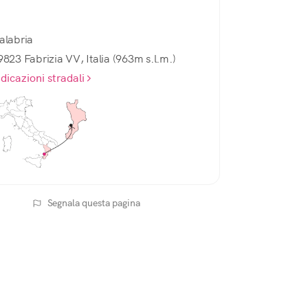
6 DI 7
La strada di Serra San Bruno –
alabria
Fabrizia
9823 Fabrizia VV, Italia (963m s.l.m.)
ndicazioni stradali
7 DI 7
La Strada di Serra San Bruno -
Serra San Bruno
Segnala questa pagina