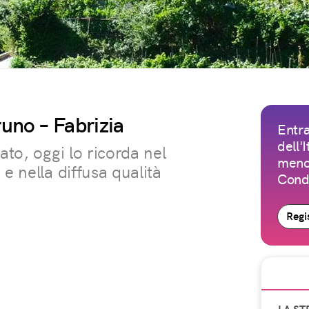
runo – Fabrizia
Entra
dell'
ato, oggi lo ricorda nel
meno 
e nella diffusa qualità
Condi
Regis