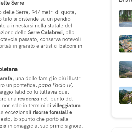
LA ST
delle Serre
 delle Serre, 947 metri di quota, 
bitato si distende su un pendio 
boscoso ed è lambito dalla strada che sale a innestarsi nella statale del 
zione delle 
Serre Calabresi,
 alla 
volta di Serra San Bruno. Cittadina dal notevole passato, conserva notevoli 
rtali in granito e artistici balconi in 
poletana
arafa,
 una delle famiglie più illustri 
tro un pontefice, 
papa Paolo IV,
eletto al soglio di Pietro nel 1555. Personaggio fatidico fu tuttavia quel 
are una 
residenza
 nel  punto del 
non solo in termini di 
villeggiatura
e eccezionali 
risorse forestali e 
esto, lo spunto che portò alla 
zia
 in omaggio al suo primo signore.