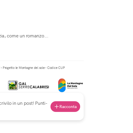
izia, come un romanzo...
” - Progetto le Montagne del sole - Codice CUP
rivilo in un post! Punti-
Racconta