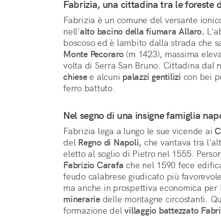
Fabrizia, una cittadina tra le foreste 
Fabrizia è un comune del versante ionico
nell'
alto bacino della fiumara Allaro.
 L'a
Monte Pecoraro
 (m 1423), massima eleva
chiese
 e alcuni 
palazzi gentilizi
 con bei po
ferro battuto.
Nel segno di una insigne famiglia na
Fabrizia lega a lungo le sue vicende ai 
C
del 
Regno di Napoli,
 che vantava tra l'al
Fabrizio Carafa
 che nel 1590 fece edific
feudo calabrese giudicato più favorevole 
ma anche in prospettiva economica per l
minerarie
 delle montagne circostanti. Qu
formazione del 
villaggio battezzato Fabri