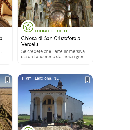
LUOGO DI CULTO
 a
Chiesa di San Cristoforo a
Vercelli
l
Se credete che l'arte immersiva
sia un fenomeno dei nostri giorni,
è perché non siete ancora passati
da qui, provare per credere
11km | Landiona, NO