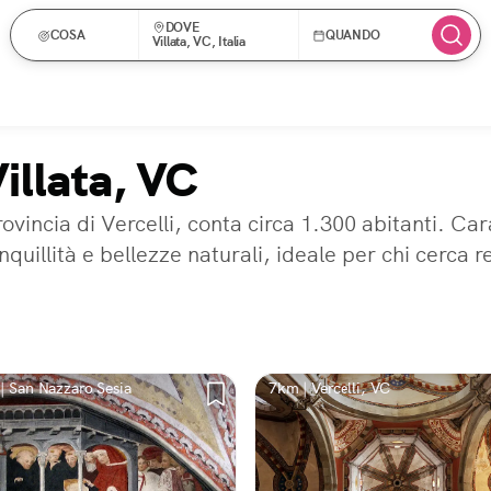
DOVE
COSA
QUANDO
Villata, VC, Italia
Villata, VC
provincia di Vercelli, conta circa 1.300 abitanti. C
nquillità e bellezze naturali, ideale per chi cerca r
| San Nazzaro Sesia
7km | Vercelli, VC