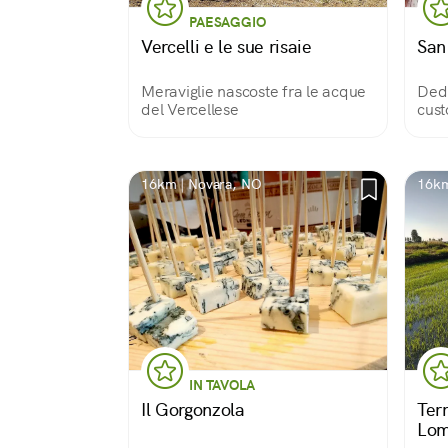
PAESAGGIO
Vercelli e le sue risaie
San
Meraviglie nascoste fra le acque
Dedi
del Vercellese
cust
16km | Novara, NO
16km
IN TAVOLA
Il Gorgonzola
Terr
Lom