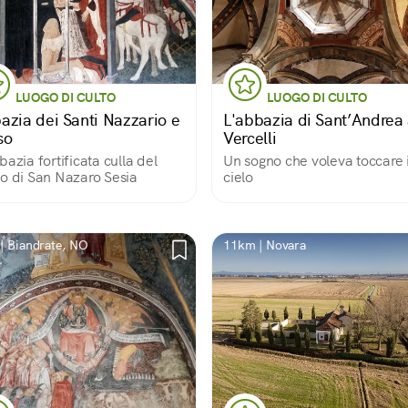
LUOGO DI CULTO
LUOGO DI CULTO
azia dei Santi Nazzario e
L'abbazia di Sant’Andrea
so
Vercelli
bazia fortificata culla del
Un sogno che voleva toccare i
o di San Nazaro Sesia
cielo
| Biandrate, NO
11km | Novara