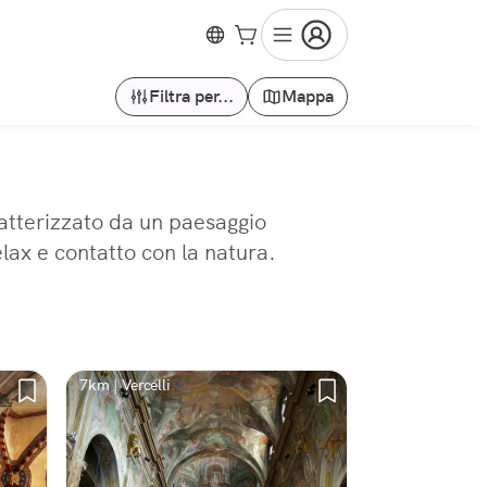
Filtra per...
Mappa
aratterizzato da un paesaggio
elax e contatto con la natura.
7km | Vercelli