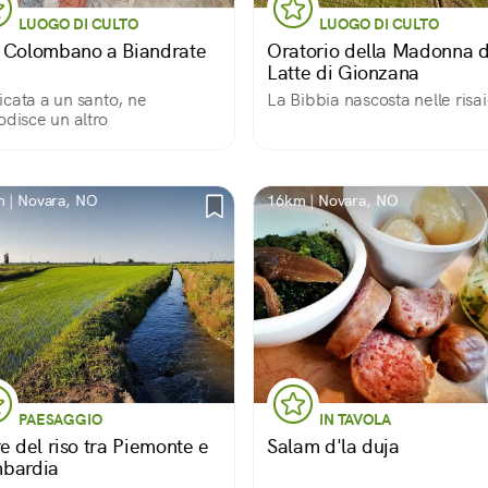
LUOGO DI CULTO
LUOGO DI CULTO
 Colombano a Biandrate
Oratorio della Madonna d
Latte di Gionzana
cata a un santo, ne
La Bibbia nascosta nelle risa
odisce un altro
 | Novara, NO
16km | Novara, NO
PAESAGGIO
IN TAVOLA
e del riso tra Piemonte e
Salam d'la duja
bardia