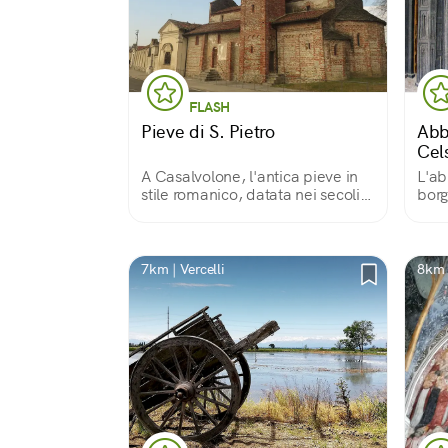
FLASH
Pieve di S. Pietro
Abb
Cel
A Casalvolone, l'antica pieve in
L'ab
stile romanico, datata nei secoli X
borg
- XI è tuttora consacrata.
L'interno è ricco di affreschi del
XV secolo e precedenti, ed è
visitabile gratuitamente.
7km | Vercelli
8km 