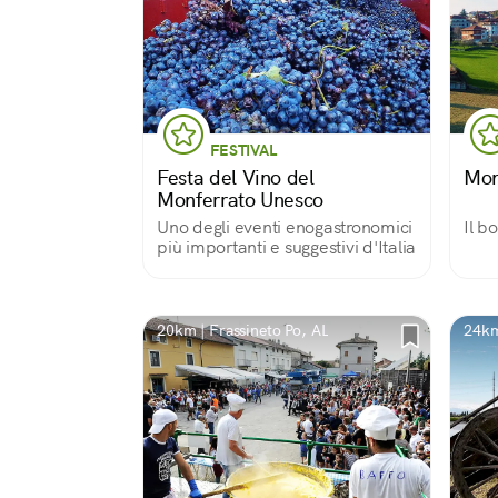
FESTIVAL
Festa del Vino del
Mon
Monferrato Unesco
Uno degli eventi enogastronomici
Il b
più importanti e suggestivi d'Italia
20km | Frassineto Po, AL
24km 