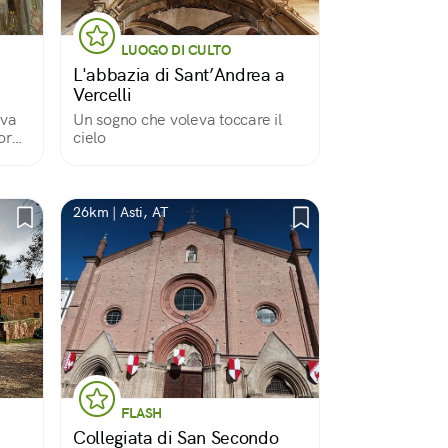
LUOGO DI CULTO
a
L'abbazia di Sant’Andrea a
Vercelli
iva
Un sogno che voleva toccare il
orni,
cielo
ssati
26km | Asti, AT
FLASH
Collegiata di San Secondo