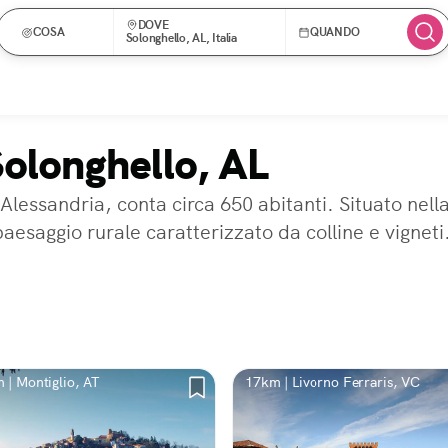
DOVE
COSA
QUANDO
Solonghello, AL, Italia
Solonghello, AL
Alessandria, conta circa 650 abitanti. Situato nell
paesaggio rurale caratterizzato da colline e vigneti
 | Montiglio, AT
17km | Livorno Ferraris, VC