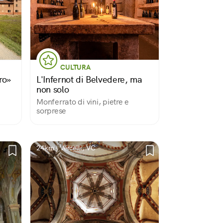
CULTURA
ro»
L'Infernot di Belvedere, ma
non solo
Monferrato di vini, pietre e
sorprese
24km | Vercelli, VC