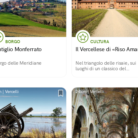
BORGO
CULTURA
tiglio Monferrato
Il Vercellese di «Riso Ama
orgo delle Meridiane
Nel triangolo delle risaie, sui
luoghi di un classico del
neorealismo
| Vercelli
24km | Vercelli