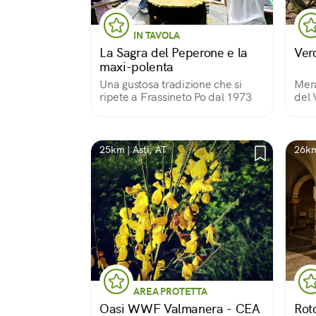
IN TAVOLA
La Sagra del Peperone e la
Verc
maxi-polenta
Una gustosa tradizione che si
Mera
ripete a Frassineto Po dal 1973
del 
25km | Asti, AT
26km
AREA PROTETTA
Oasi WWF Valmanera - CEA
Rot