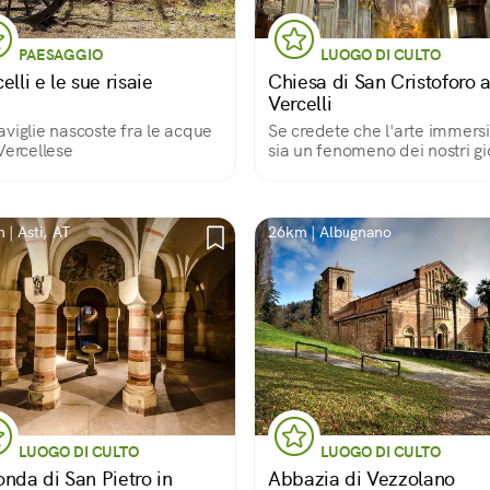
PAESAGGIO
LUOGO DI CULTO
elli e le sue risaie
Chiesa di San Cristoforo 
Vercelli
viglie nascoste fra le acque
Se credete che l'arte immers
Vercellese
sia un fenomeno dei nostri gi
è perché non siete ancora pa
da qui, provare per credere
 | Asti, AT
26km | Albugnano
LUOGO DI CULTO
LUOGO DI CULTO
onda di San Pietro in
Abbazia di Vezzolano