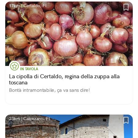
17km | Certaldo, FI
IN TAVOLA
La cipolla di Certaldo, regina della zuppa alla
toscana
Bontà intramontabile, ça va sans dire!
23km | Calenzano, FI