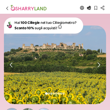
SHARRY
LAND
Hai
100 Ciliegie
nel tuo Ciliegiometro?
Sconto 10%
sugli acquisti!