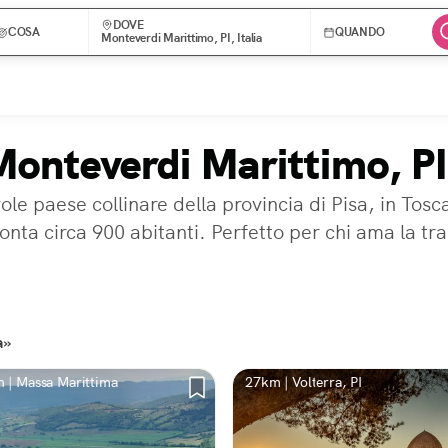
DOVE
COSA
QUANDO
Monteverdi Marittimo, PI, Italia
Monteverdi Marittimo, PI
le paese collinare della provincia di Pisa, in Tosc
a circa 900 abitanti. Perfetto per chi ama la tran
a»
 | Massa Marittima
27km | Volterra, PI