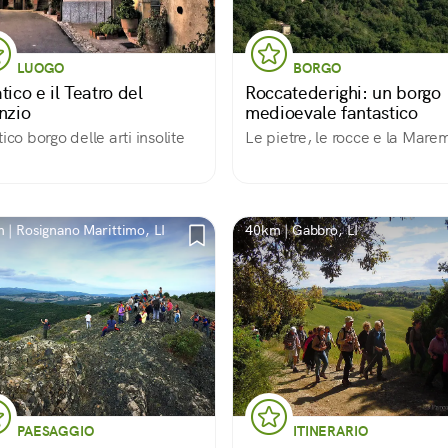
LUOGO
BORGO
tico e il Teatro del
Roccatederighi: un borgo
nzio
medioevale fantastico
tico borgo delle arti insolite
Le pietre, le rocce e la Mar
 | Rosignano Marittimo, LI
40km | Gabbro, LI
PAESAGGIO
ITINERARIO