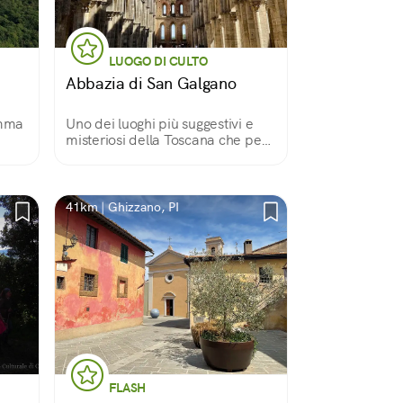
LUOGO DI CULTO
Abbazia di San Galgano
emma
Uno dei luoghi più suggestivi e
misteriosi della Toscana che per
tetto ha… il cielo!
41km | Ghizzano, PI
FLASH