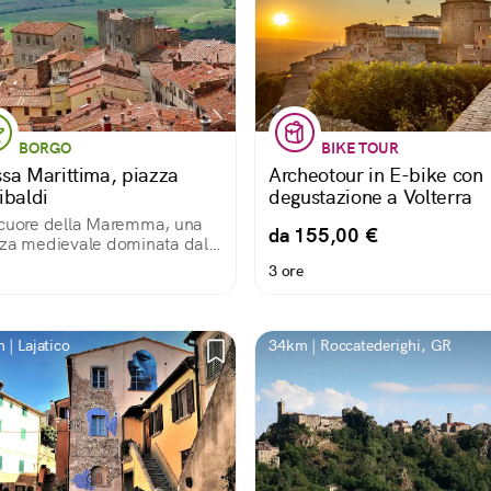
BORGO
BIKE TOUR
sa Marittima, piazza
Archeotour in E-bike con
ibaldi
degustazione a Volterra
cuore della Maremma, una
da 155,00 €
za medievale dominata dalla
edrale di San Cerbone
3 ore
 | Lajatico
34km | Roccatederighi, GR