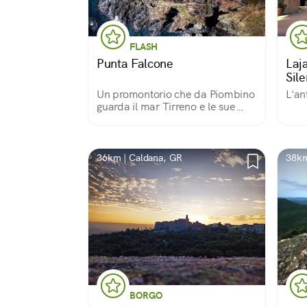
FLASH
Punta Falcone
Laja
Sile
Un promontorio che da Piombino
L'an
guarda il mar Tirreno e le sue
isole. Vestito dei colori splendenti
dell'acqua e della vegetazione,
racconta la storia della Batteria
Navale Sommi Picenardi.
36km | Caldana, GR
38km
BORGO