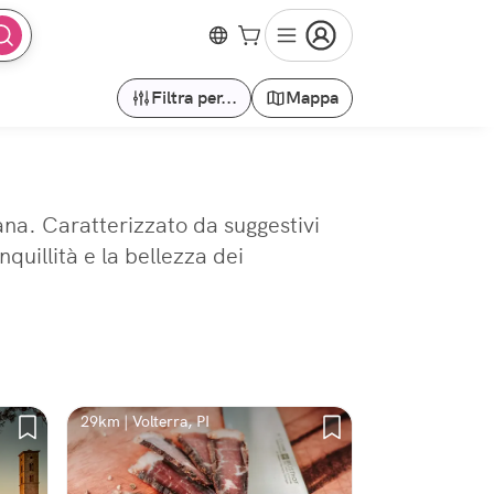
Filtra per...
Mappa
ana. Caratterizzato da suggestivi
quillità e la bellezza dei
29km | Volterra, PI