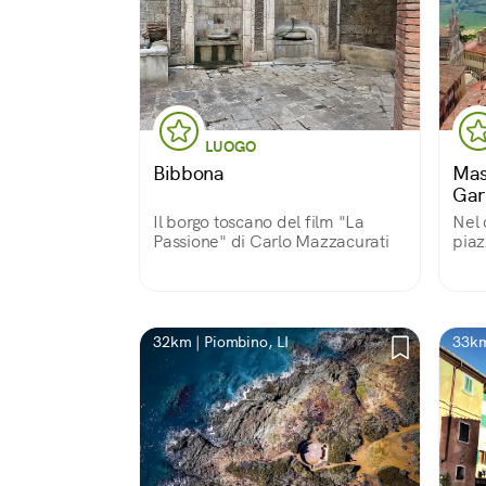
LUOGO
Bibbona
Mas
Gar
Il borgo toscano del film "La
Nel 
Passione" di Carlo Mazzacurati
piaz
catt
32km | Piombino, LI
33km