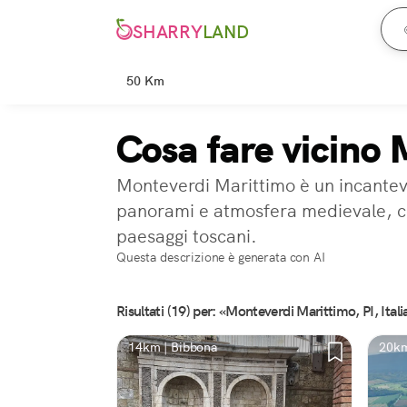
SHARRY
LAND
50 Km
Cosa fare vicino 
Monteverdi Marittimo è un incantevo
panorami e atmosfera medievale, cont
paesaggi toscani.
Questa descrizione è generata con AI
Risultati (19) per: «Monteverdi Marittimo, PI, Itali
14km | Bibbona
20km