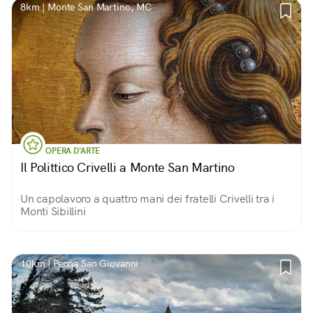
8km | Monte San Martino, MC
OPERA D'ARTE
Il Polittico Crivelli a Monte San Martino
Un capolavoro a quattro mani dei fratelli Crivelli tra i
Monti Sibillini
10km | Penna San Giovanni