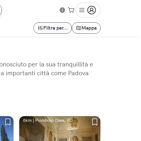
Filtra per...
Mappa
nosciuto per la sua tranquillità e
 da importanti città come Padova
6km | Piombino Dese, PD