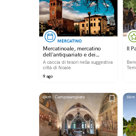
MERCATINO
Mercatinoale, mercatino
Il P
dell'antiquariato e dei
trovarobe
A caccia di tesori nella suggestiva
Benv
città di Noale
Tem
9 ago
6km | Camposampiero
6km 