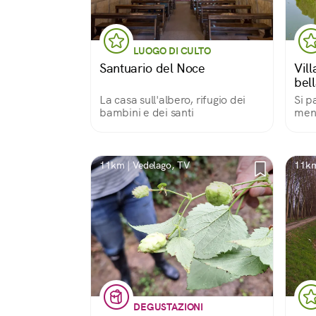
LUOGO DI CULTO
Santuario del Noce
Vil
bell
La casa sull'albero, rifugio dei
Si p
bambini e dei santi
ment
dell
died
Rura
11km | Vedelago, TV
11km
DEGUSTAZIONI