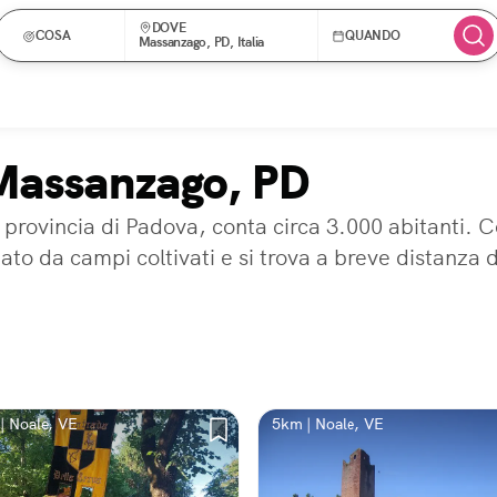
DOVE
COSA
QUANDO
Massanzago, PD, Italia
 Massanzago, PD
provincia di Padova, conta circa 3.000 abitanti. Co
dato da campi coltivati e si trova a breve distanza
| Noale, VE
5km | Noale, VE