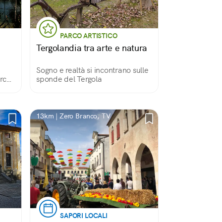
PARCO ARTISTICO
Tergolandia tra arte e natura
Sogno e realtà si incontrano sulle
rca
sponde del Tergola
o
13km | Zero Branco, TV
SAPORI LOCALI