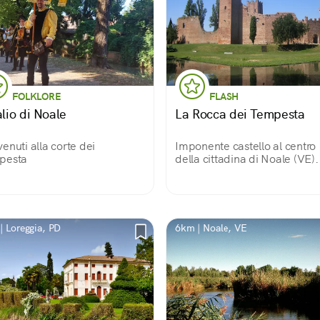
FOLKLORE
FLASH
alio di Noale
La Rocca dei Tempesta
enuti alla corte dei
Imponente castello al centro
pesta
della cittadina di Noale (VE).
Risalente al XII secolo fu
residenza dei Tempesta, Sign
di Noale.
| Loreggia, PD
6km | Noale, VE