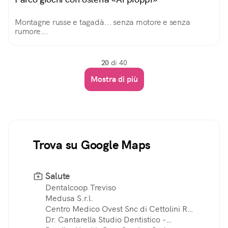
Montagne russe e tagadà... senza motore e senza
rumore...
20
di 40
Mostra di più
Trova su Google Maps
Salute
Dentalcoop Treviso
Medusa S.r.l.
Centro Medico Ovest Snc di Cettolini R.
e Massari A.
Dr. Cantarella Studio Dentistico -