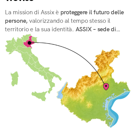
La mission di Assix è
proteggere il futuro delle
persone,
valorizzando al tempo stesso il
territorio e la sua identità.
ASSIX – sede di
Treviso
sostiene le meraviglie della
Marca
Trevigiana,
tra paesaggi, cultura ed eccellenze
uniche come le colline di Valdobbiadene, dove
il territorio, il lavoro e la tradizione danno vita a
uno dei simboli più conosciuti e apprezzati del
territorio.