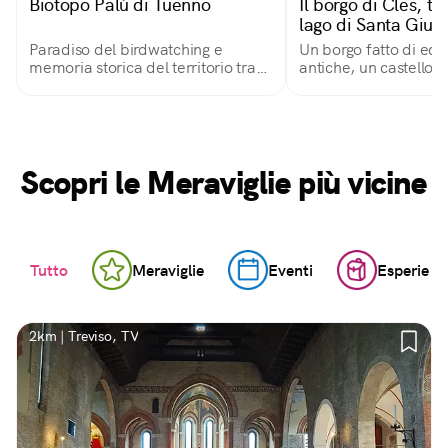
Biotopo Palù di Tuenno
Il borgo di Cles, tra
lago di Santa Giust
Paradiso del birdwatching e
Un borgo fatto di edif
memoria storica del territorio tra
antiche, un castello, l
Cles e Tuenno
pittoresco lago di Cle
dai meleti della Val 
Scopri le Meraviglie più vicine
Tutto
Meraviglie
Eventi
Esperienz
2km | Treviso, TV