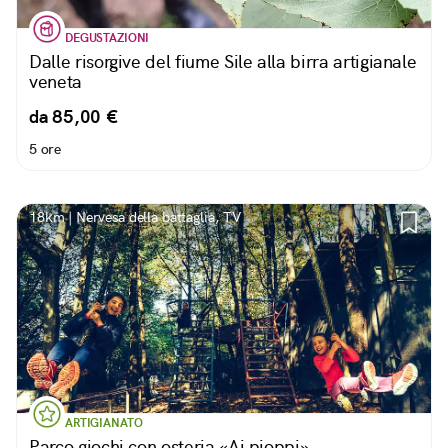
DEGUSTAZIONI
Dalle risorgive del fiume Sile alla birra artigianale
veneta
da 85,00 €
5 ore
18km | Nervesa della battaglia, TV
ARTIGIANATO
Parco giochi con osteria «Ai pioppi»