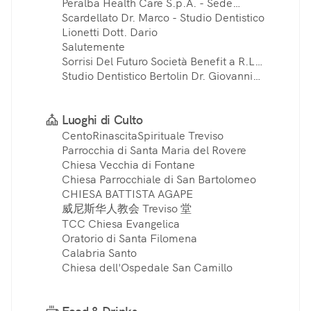
Ortodonzia - Treviso
Peralba Health Care S.p.A. - Sede
Centrale
Scardellato Dr. Marco - Studio Dentistico
Lionetti Dott. Dario
Salutemente
Sorrisi Del Futuro Società Benefit a R.L. -
dir. san. dr Ivan Gazzola
Studio Dentistico Bertolin Dr. Giovanni
Battista
Luoghi di Culto
CentoRinascitaSpirituale Treviso
Parrocchia di Santa Maria del Rovere
Chiesa Vecchia di Fontane
Chiesa Parrocchiale di San Bartolomeo
CHIESA BATTISTA AGAPE
威尼斯华人教会 Treviso 堂
TCC Chiesa Evangelica
Oratorio di Santa Filomena
Calabria Santo
Chiesa dell'Ospedale San Camillo