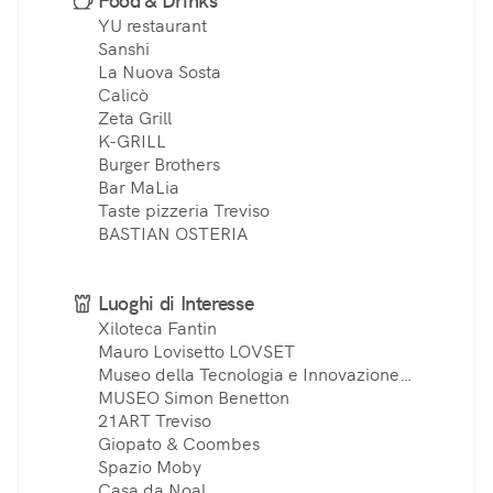
Food & Drinks
YU restaurant
Sanshi
La Nuova Sosta
Calicò
Zeta Grill
K-GRILL
Burger Brothers
Bar MaLia
Taste pizzeria Treviso
BASTIAN OSTERIA
Luoghi di Interesse
Xiloteca Fantin
Mauro Lovisetto LOVSET
Museo della Tecnologia e Innovazione
Treviso
MUSEO Simon Benetton
21ART Treviso
Giopato & Coombes
Spazio Moby
Casa da Noal