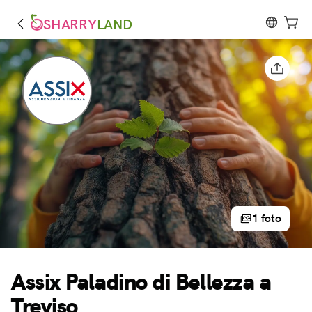
SHARRY
LAND
1 foto
Assix Paladino di Bellezza a
Treviso