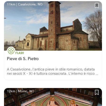
11km | Casalvolone, NO
FLASH
Pieve di S. Pietro
A Casalvolone, l'antica pieve in stile romanico, datata
nei secoli X - XI è tuttora consacrata. L'interno è ricco di
affreschi del XV secolo e precedenti, ed è visitabile
gratuitamente.
12km | Momo, NO