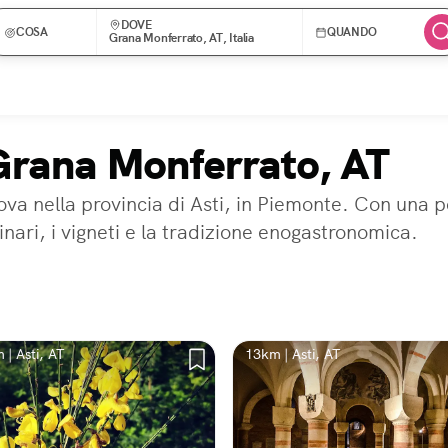
DOVE
COSA
QUANDO
Grana Monferrato, AT, Italia
 Grana Monferrato, AT
va nella provincia di Asti, in Piemonte. Con una p
inari, i vigneti e la tradizione enogastronomica.
 | Asti, AT
13km | Asti, AT