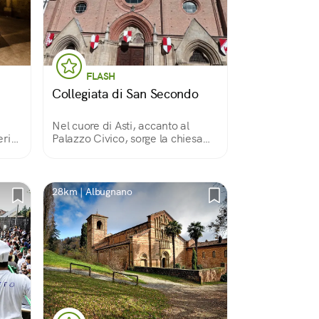
FLASH
Collegiata di San Secondo
Nel cuore di Asti, accanto al
ri
Palazzo Civico, sorge la chiesa
medievale che la tradizione
vuole sia stata costruita nel luogo
dove venne martirizzato
Secondo, soldato romano del II
28km | Albugnano
secolo.