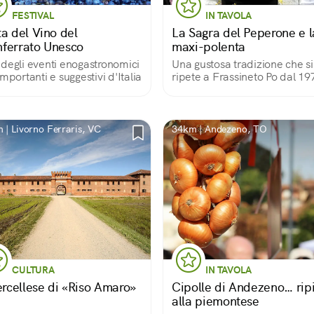
FESTIVAL
IN TAVOLA
ta del Vino del
La Sagra del Peperone e l
ferrato Unesco
maxi-polenta
degli eventi enogastronomici
Una gustosa tradizione che si
importanti e suggestivi d'Italia
ripete a Frassineto Po dal 19
 | Livorno Ferraris, VC
34km | Andezeno, TO
CULTURA
IN TAVOLA
Vercellese di «Riso Amaro»
Cipolle di Andezeno… rip
alla piemontese