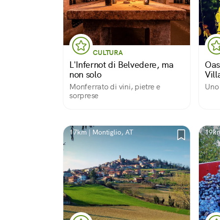
CULTURA
L'Infernot di Belvedere, ma
Oas
non solo
Vill
Monferrato di vini, pietre e
Uno 
sorprese
17km | Montiglio, AT
19km