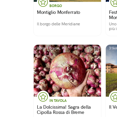
BORGO
Montiglio Monferrato
Fes
Mon
Il borgo delle Meridiane
Uno 
più 
29km | Breme, PV
31km
IN TAVOLA
La Dolcissima! Sagra della
Il 
Cipolla Rossa di Breme