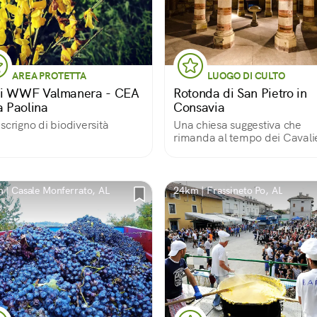
AREA PROTETTA
LUOGO DI CULTO
i WWF Valmanera - CEA
Rotonda di San Pietro in
a Paolina
Consavia
scrigno di biodiversità
Una chiesa suggestiva che
rimanda al tempo dei Cavalie
di Malta
 | Casale Monferrato, AL
24km | Frassineto Po, AL