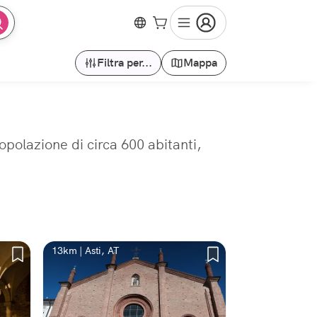
Filtra per...
Mappa
opolazione di circa 600 abitanti,
13km | Asti, AT