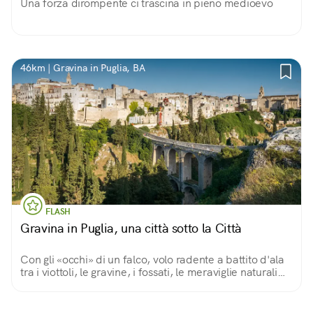
Una forza dirompente ci trascina in pieno medioevo
46km | Gravina in Puglia, BA
FLASH
Gravina in Puglia, una città sotto la Città
Con gli «occhi» di un falco, volo radente a battito d'ala
tra i viottoli, le gravine, i fossati, le meraviglie naturali
che Gravina regala a chiunque faccia visita.
Un'esperienza da non perdere!