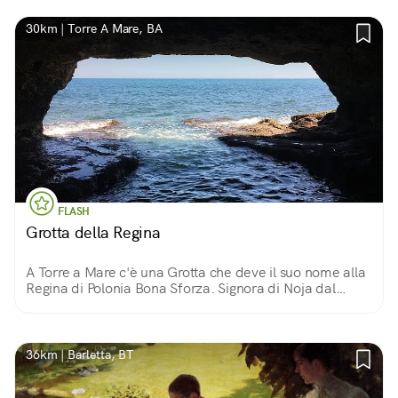
30km | Torre A Mare, BA
FLASH
Grotta della Regina
A Torre a Mare c'è una Grotta che deve il suo nome alla
Regina di Polonia Bona Sforza. Signora di Noja dal
1556, diede vita ad uno degli «stabilimenti» balneari
più antichi e green della Puglia
36km | Barletta, BT