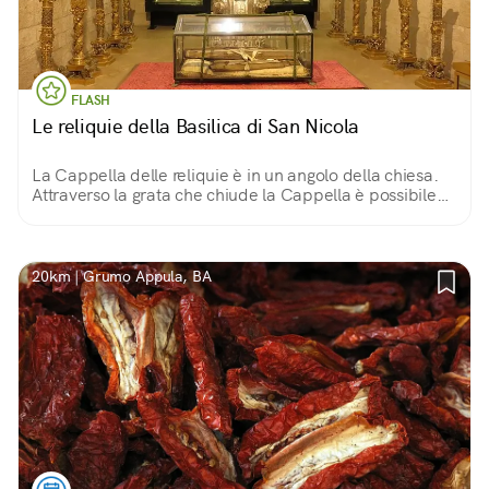
FLASH
Le reliquie della Basilica di San Nicola
La Cappella delle reliquie è in un angolo della chiesa.
Attraverso la grata che chiude la Cappella è possibile
dare uno sguardo all’incredibile collezione di reliquie
che sono il vanto della Basilica.
20km | Grumo Appula, BA