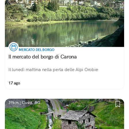
MERCATO DEL BORGO
Il mercato del borgo di Carona
Il lunedì mattina nella perla delle Alpi Orobie
17 ago
19km | Cusio, BG