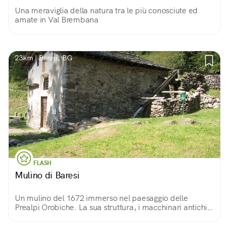
Una meraviglia della natura tra le più conosciute ed
amate in Val Brembana
23km | Baresi, BG
FLASH
Mulino di Baresi
Un mulino del 1672 immerso nel paesaggio delle
Prealpi Orobiche. La sua struttura, i macchinari antichi
ed altri elementi nei dintorni ne fanno un vero
monumento della storia locale.