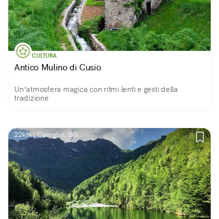
CULTURA
Antico Mulino di Cusio
Un’atmosfera magica con ritmi lenti e gesti della
tradizione
22km | Cassiglio, BG