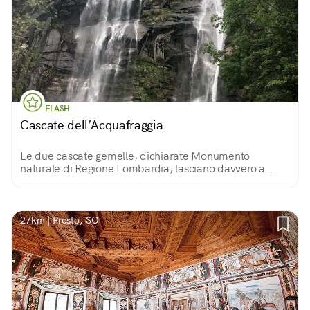
FLASH
Cascate dell’Acquafraggia
Le due cascate gemelle, dichiarate Monumento
naturale di Regione Lombardia, lasciano davvero a
bocca aperta! Si possono ammirare a Piuro, lungo la SS
37 che da Chiavenna conduce a St.Moritz.
27km | Prosto, SO