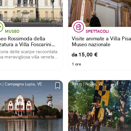
MUSEO
SPETTACOLI
eo Rossimoda della
Visite animate a Villa Pisa
atura a Villa Foscarini
Museo nazionale
si
toria delle scarpe raccontata
da 15,00 €
na meravigliosa villa veneta
a riviera del Brenta
1 ore
 | Campagna Lupia, VE
14km | Noale, VE