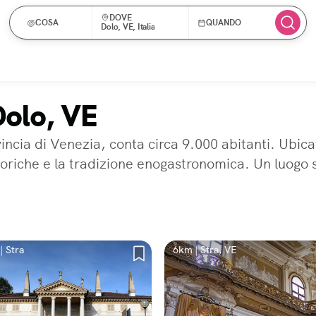
DOVE
COSA
QUANDO
Dolo, VE, Italia
Dolo, VE
vincia di Venezia, conta circa 9.000 abitanti. Ubica
e storiche e la tradizione enogastronomica. Un luogo 
| Stra
6km | Stra, VE