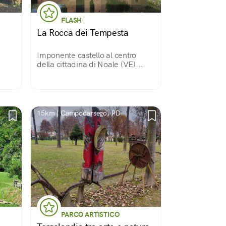
FLASH
La Rocca dei Tempesta
Imponente castello al centro
della cittadina di Noale (VE).
Risalente al XII secolo fu
residenza dei Tempesta, Signori
di Noale.
15km | Campodarsego, PD
PARCO ARTISTICO