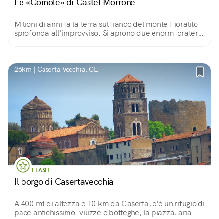
Le «Comole» di Castel Morrone
Milioni di anni fa la terra sul fianco del monte Fioralito
sprofonda all’improvviso. Si aprono due enormi crateri
dalle pareti a picco: due varchi per entrare (con cautela)
nelle viscere della terra.
26km | Caserta Vecchia, CE
FLASH
Il borgo di Casertavecchia
A 400 mt di altezza e 10 km da Caserta, c'è un rifugio di
pace antichissimo: viuzze e botteghe, la piazza, aria