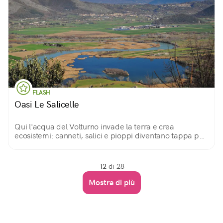
FLASH
Oasi Le Salicelle
Qui l'acqua del Volturno invade la terra e crea
ecosistemi: canneti, salici e pioppi diventano tappa per
gli uccelli migratori e regno di trampolieri, svassi,
rapaci... Un paradiso per i birdwatcher.
12
di 28
Mostra di più