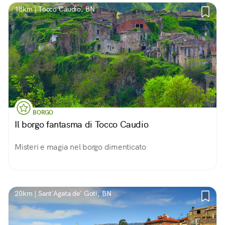
18km | Tocco Caudio, BN
BORGO
Il borgo fantasma di Tocco Caudio
Misteri e magia nel borgo dimenticato
20km | Sant'Agata de' Goti, BN