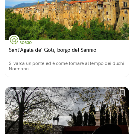
BORGO
Sant'Agata de' Goti, borgo del Sannio
Si varca un ponte ed è come tornare al tempo dei duchi
Normanni
25km | Benevento, BN