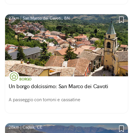
fresca e panorami, per non dire della cattedrale, la
cupola e la Torre dei Falchi...
27km | San Marco dei Cavoti, BN
BORGO
Un borgo dolcissimo: San Marco dei Cavoti
A passeggio con torroni e cassatine
28km | Capua, CE