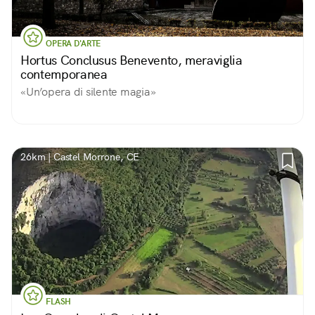
OPERA D'ARTE
Hortus Conclusus Benevento, meraviglia
contemporanea
«Un’opera di silente magia»
26km | Castel Morrone, CE
FLASH