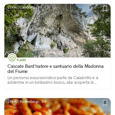
27km | Calabritto, AV
FLASH
Cascate Bard’natore e santuario della Madonna
del Fiume
Un percorso escursionistico parte da Calabritto e si
addentra in un bellissimo bosco, alla scoperta di
autentici gioielli: percorsi d’acqua, cascate e in fondo il
santuario incastonato nella roccia.
29km | Buonalbergo, BN