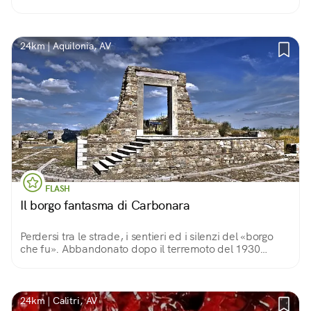
della comunità. Un qualcosa che è entrato a far parte
del codice genetico dei Montemaranesi.
24km | Aquilonia, AV
FLASH
Il borgo fantasma di Carbonara
Perdersi tra le strade, i sentieri ed i silenzi del «borgo
che fu». Abbandonato dopo il terremoto del 1930
questo borgo dell'Alta Irpinia conserva fascino e mistero
e vale una visita.
24km | Calitri, AV