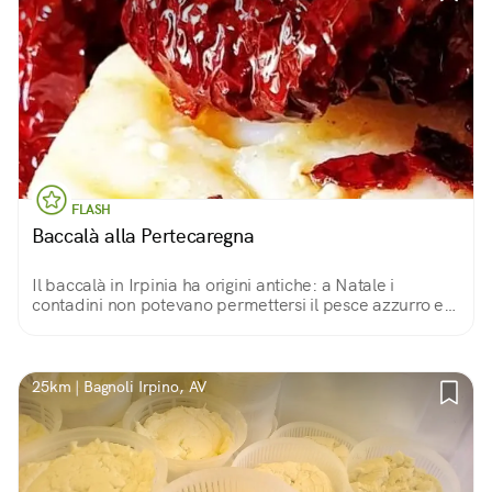
FLASH
Baccalà alla Pertecaregna
Il baccalà in Irpinia ha origini antiche: a Natale i
contadini non potevano permettersi il pesce azzurro e
«ripiegavano» sul baccalà. Oggi questo piatto con il
peperone crusco è una vera istituzione!
25km | Bagnoli Irpino, AV