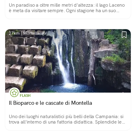
Un paradiso a oltre mille metri d'altezza: il lago Laceno
è meta da visitare sempre. Ogni stagione ha un suo
colore e rende il paesaggio sempre unico e nuovo tra
distese e cime che lo circondano.
27km | Montella, AV
FLASH
Il Bioparco e le cascate di Montella
Uno dei luoghi naturalistici più belli della Campania: si
trova all'interno di una fattoria didattica. Splendide le
sue cascate. All'interno area pic-nic organizzata, pulita
e sostenibile!