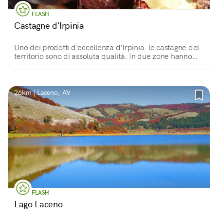
FLASH
Castagne d'Irpinia
Uno dei prodotti d'eccellenza d'Irpinia: le castagne del
territorio sono di assoluta qualità. In due zone hanno
conseguito il riconoscimento IGP (castagna di Montella e
marrone di Serino). Da provare!
26km | Laceno, AV
FLASH
Lago Laceno