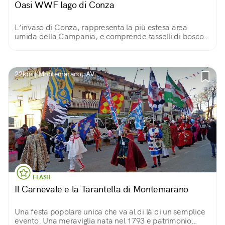
Oasi WWF lago di Conza
L’invaso di Conza, rappresenta la più estesa area
umida della Campania, e comprende tasselli di bosco
idrofilo, pascoli e ambienti steppici. Ci troviamo in
un'Oasi WWF con il suo Centro Visite.
22km | Montemarano, AV
FLASH
Il Carnevale e la Tarantella di Montemarano
Una festa popolare unica che va al di là di un semplice
evento. Una meraviglia nata nel 1793 e patrimonio