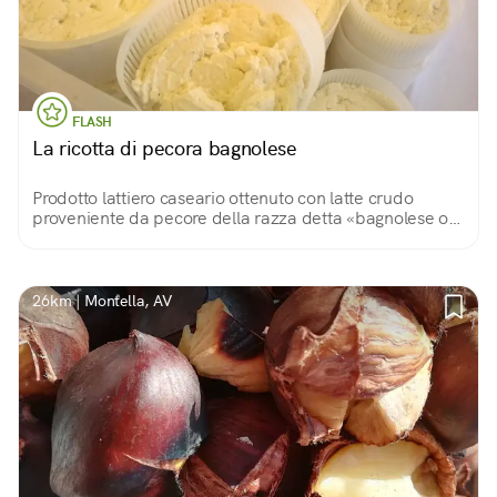
FLASH
La ricotta di pecora bagnolese
Prodotto lattiero caseario ottenuto con latte crudo
proveniente da pecore della razza detta «bagnolese o
malevizza», costantemente al pascolo. Le tecniche
produttive sono rimaste invariate.
26km | Montella, AV