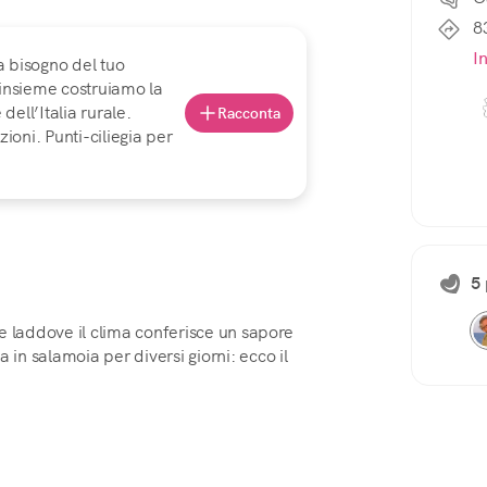
8
I
a bisogno del tuo
 insieme costruiamo la
ell’Italia rurale.
Racconta
ioni. Punti-ciliegia per
5 
e laddove il clima conferisce un sapore
 in salamoia per diversi giorni: ecco il