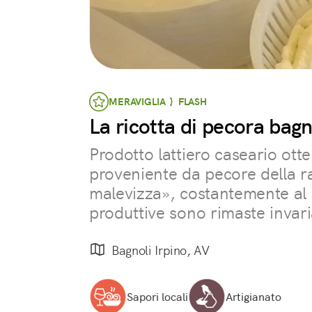
MERAVIGLIA } FLASH
La ricotta di pecora bag
Prodotto lattiero caseario ott
proveniente da pecore della r
malevizza», costantemente al 
produttive sono rimaste invari
Bagnoli Irpino, AV
Sapori locali
Artigianato