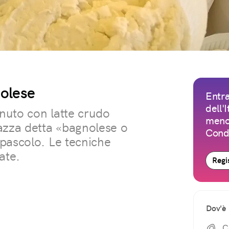
nolese
Entra
dell'
enuto con latte crudo
meno 
azza detta «bagnolese o
Condi
pascolo. Le tecniche
ate.
Regis
Dov'è
C