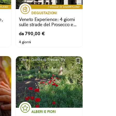
RYLAND
I VIAGGI DI SHARRYLAND
DEGUSTAZIONI
e,
Veneto Experience: 4 giorni
sulle strade del Prosecco e
della Birra
da 790,00 €
4 giorni
13km | Quinto di Treviso, TV
i
ALBERI E FIORI