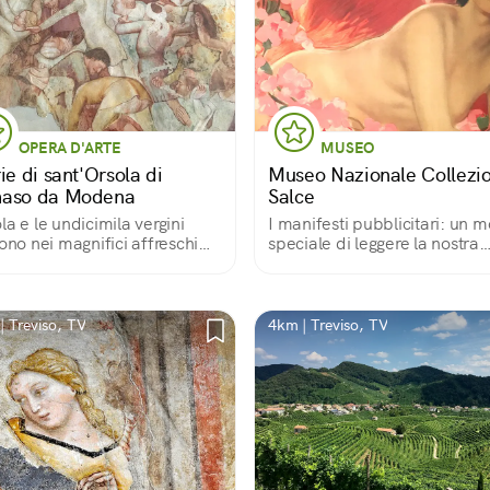
OPERA D'ARTE
MUSEO
ie di sant'Orsola di
Museo Nazionale Collezi
aso da Modena
Salce
la e le undicimila vergini
I manifesti pubblicitari: un 
vono nei magnifici affreschi
speciale di leggere la nostra
grande maestro trecentesco
storia
| Treviso, TV
4km | Treviso, TV