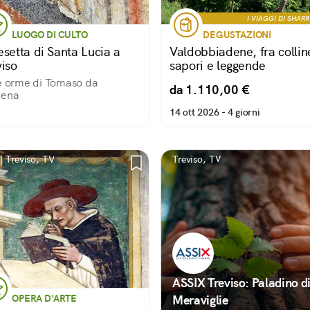
I VIAGGI DI SHAR
LUOGO DI CULTO
DEGUSTAZIONI
esetta di Santa Lucia a
Valdobbiadene, fra collin
viso
sapori e leggende
e orme di Tomaso da
da 1.110,00 €
ena
14 ott 2026 -
4 giorni
| Treviso, TV
Treviso, TV
ASSIX Treviso: Paladino d
OPERA D'ARTE
Meraviglie