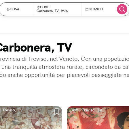
DOVE
COSA
QUANDO
Carbonera, TV, Italia
 Carbonera, TV
rovincia di Treviso, nel Veneto. Con una popolazion
 una tranquilla atmosfera rurale, circondato da camp
ndo anche opportunità per piacevoli passeggiate ne
| Treviso, TV
3km | Treviso, TV