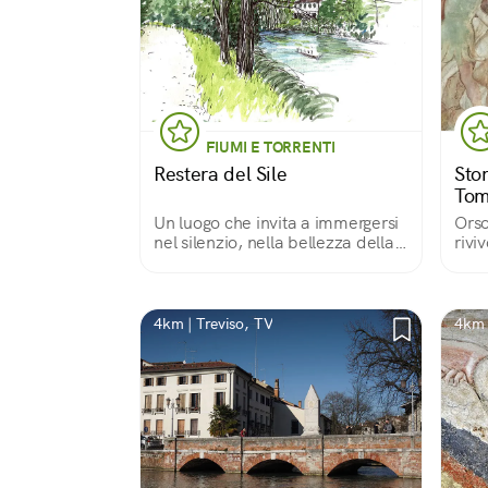
FIUMI E TORRENTI
Restera del Sile
Stor
Tom
Un luogo che invita a immergersi
Orso
nel silenzio, nella bellezza della
rivi
natura e della sua biodiversità
del 
4km | Treviso, TV
4km 