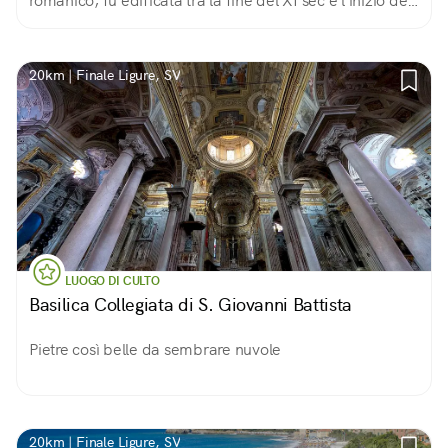
romanico, fu edificata tra la fine del XI sec e l'inizio del
XII La muratura è in pietra a vista, con resti importanti
degli affreschi antichi.
20km | Finale Ligure, SV
LUOGO DI CULTO
Basilica Collegiata di S. Giovanni Battista
Pietre così belle da sembrare nuvole
20km | Finale Ligure, SV