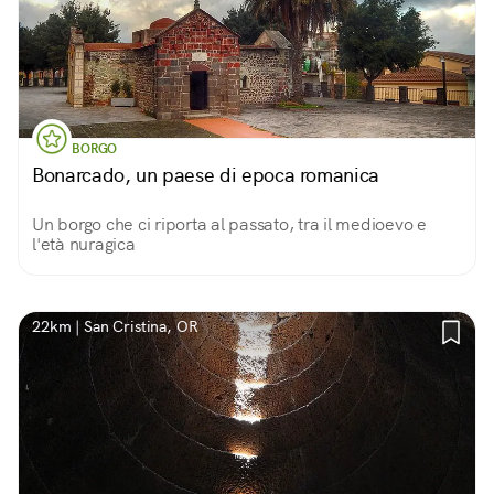
BORGO
Bonarcado, un paese di epoca romanica
Un borgo che ci riporta al passato, tra il medioevo e
l'età nuragica
22km | San Cristina, OR