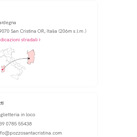
ardegna
9070 San Cristina OR, Italia (206m s.l.m.)
ndicazioni stradali
ti
glietteria in loco
39 0785 55438
nfo@pozzosantacristina.com