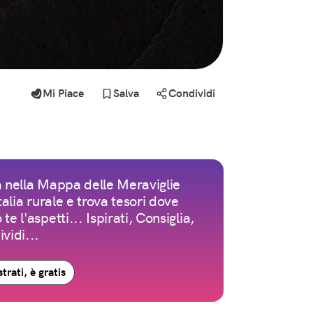
Mi Piace
Salva
Condividi
 nella Mappa delle Meraviglie
Italia rurale e trova tesori dove
te l'aspetti... Ispirati, Consiglia,
vidi...
trati, è gratis