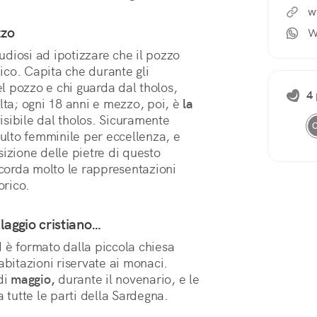
w
zzo
W
diosi ad ipotizzare che il pozzo
ico. Capita che durante gli
l pozzo e chi guarda dal tholos,
4 
olta; ogni 18 anni e mezzo, poi, è
la
visibile dal tholos. Sicuramente
ulto femminile per eccellenza, e
sizione delle pietre di questo
icorda molto le rappresentazioni
orico.
llaggio cristiano…
 è formato dalla piccola chiesa
abitazioni riservate ai monaci.
di
maggio,
durante il novenario, e le
 tutte le parti della Sardegna.