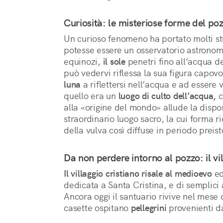
Curiosità: le misteriose forme del po
Un curioso fenomeno ha portato molti stu
potesse essere un osservatorio astronom
equinozi,
il sole
penetri fino all’acqua de
può vedervi riflessa la sua figura capov
luna
a riflettersi nell’acqua e ad essere 
quello era un
luogo di culto dell’acqua,
c
alla «origine del mondo» allude la dispo
straordinario luogo sacro, la cui forma r
della vulva così diffuse in periodo preist
Da non perdere intorno al pozzo: il vi
Il villaggio cristiano risale al medioevo
ed
dedicata a Santa Cristina, e di semplici 
Ancora oggi il santuario rivive nel mese 
casette ospitano
pellegrini
provenienti da