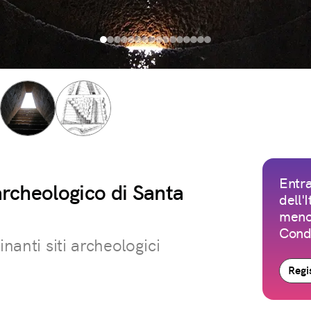
Entra
 archeologico di Santa
dell'
meno 
Condi
inanti siti archeologici
Regis