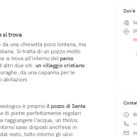
Dov'è
S
0
 si trova
I
e da una chiesetta poco lontana, ma 
tiana. Si tratta di un pozzo molto 
he si trova all’interno del 
parco 
 altri due siti: 
un villaggio cristiano 
uraghe, da una capanna per le 
 o abitazioni.
Contat
heologico è proprio 
il pozzo di Santa 
e di pietre perfettamente regolari 
Bi
 a raggiungere l’acqua, un 
tholos,
+
torno sassi disposti anch’essi in 
i
l resto, tutto intorno gli ulivi.