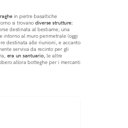
uraghe
in pietre basaltiche
torno si trovano
diverse strutture:
orse destinata al bestiame; una
re intorno al muro perimetrale (oggi
re destinata alle riunioni, e accanto
mente serviva da recinto per gli
bra,
era un santuario,
le altre
ebbero allora botteghe per i mercanti