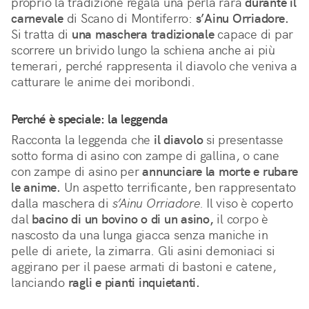
proprio la tradizione regala una perla rara 
durante il 
carnevale
 di Scano di Montiferro: 
s’Ainu Orriadore.
Si tratta di 
una maschera tradizionale
 capace di par 
scorrere un brivido lungo la schiena anche ai più 
temerari, perché rappresenta il diavolo che veniva a 
catturare le anime dei moribondi.
Perché è speciale: la leggenda
Racconta la leggenda che 
il diavolo
 si presentasse 
sotto forma di asino con zampe di gallina, o cane 
con zampe di asino per 
annunciare la morte e rubare 
le anime.
 Un aspetto terrificante, ben rappresentato 
dalla maschera di 
s’Ainu Orriadore.
 Il viso è coperto 
dal 
bacino di un bovino o di un asino,
 il corpo è 
nascosto da una lunga giacca senza maniche in 
pelle di ariete, la zimarra. Gli asini demoniaci si 
aggirano per il paese armati di bastoni e catene, 
lanciando 
ragli e pianti inquietanti.